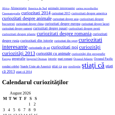
Alimentaţie
animale interesante
America de Sud
Africa
cartea recordurilor
curiozitati 2014
curiozitati despre america
curiozitati 2015
Cinematografie
curiozitati despre animale
curiozitati despre asia
curiozitati despre
curiozitati despre europa
bucuresti
curiozitati despre lacuri
curiozitati despre china
curiozitati despre pasari
curiozitati despre pesti
curiozitati despre oameni
curiozitati despre romania
curiozitati
curiozitati despre plante
curiozitati
curiozitati din istorie
despre rusia
curiozitati din sport
interesante
curiozităţi
curiozitati noi
curiozitatile de azi
curiozităţi 2013
curiozităţi cu animale
curiozităţi din geografie
geografie
istorie
mari romani
Imperiul Otoman
Oceanul Pacific
Europa
Oceanul Atlantic
ştiaţi că
ştiaţi
stiai ca
români celebri
Statele Unite ale Americii
zoologie
zoo
că 2013
ştiaţi că 2014
Calendarul curiozităţilor
August 2026
M
T
W
T
F
S
S
1
2
3
4
5
6
7
8
9