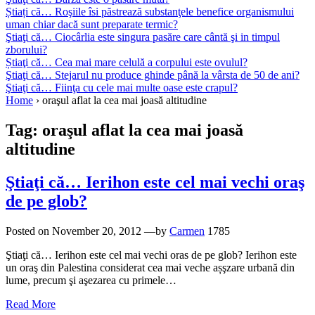
Știați că… Roşiile îsi păstrează substanţele benefice organismului
uman chiar dacă sunt preparate termic?
Ştiaţi că… Ciocârlia este singura pasăre care cântă şi in timpul
zborului?
Știaţi că… Cea mai mare celulă a corpului este ovulul?
Ştiaţi că… Stejarul nu produce ghinde până la vârsta de 50 de ani?
Ştiaţi că… Fiinţa cu cele mai multe oase este crapul?
Home
›
oraşul aflat la cea mai joasă altitudine
Tag:
oraşul aflat la cea mai joasă
altitudine
Ştiaţi că… Ierihon este cel mai vechi oraş
de pe glob?
Posted on
November 20, 2012
—by
Carmen
1785
Ştiaţi că… Ierihon este cel mai vechi oras de pe glob? Ierihon este
un oraş din Palestina considerat cea mai veche așşzare urbană din
lume, precum şi aşezarea cu primele…
Read More