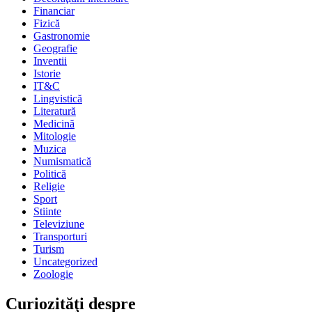
Financiar
Fizică
Gastronomie
Geografie
Inventii
Istorie
IT&C
Lingvistică
Literatură
Medicină
Mitologie
Muzica
Numismatică
Politică
Religie
Sport
Stiinte
Televiziune
Transporturi
Turism
Uncategorized
Zoologie
Curiozităţi despre