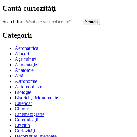
Caută curiozităţi
Search for:
Categorii
Aeronautica
Afaceri
Agricultură
Alimentaţie
Anatomie
Artă
Astronomie
Automobilism
Biologie
Biserici şi Monumente
Calendar
Chimie
Cinematografie
Comunicaţii
Crăciun
Curiozităţi
Decoraţiuni interioare