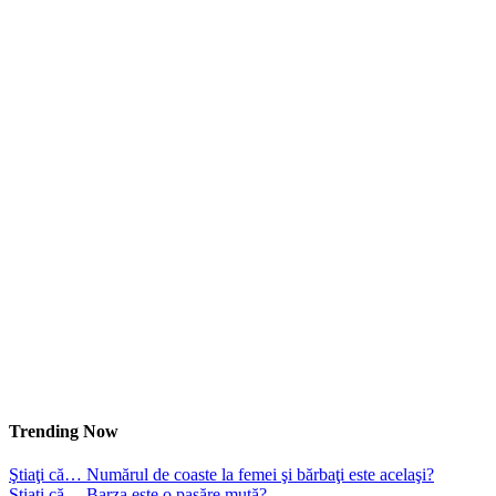
Trending Now
Ştiaţi că… Numărul de coaste la femei şi bărbaţi este acelaşi?
Ştiaţi că… Barza este o pasăre mută?