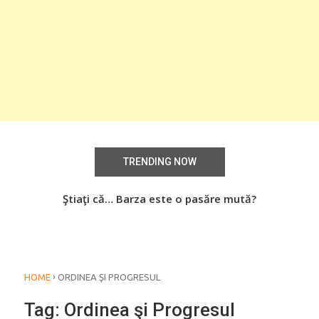
TRENDING NOW
aţi
Ştiaţi că… Barza este o pasăre mută?
Știa
o
›
HOME
ORDINEA ŞI PROGRESUL
Tag:
Ordinea şi Progresul