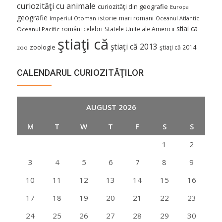
curiozităţi cu animale
curiozităţi din geografie
Europa
geografie
istorie
mari romani
Imperiul Otoman
Oceanul Atlantic
stiai ca
români celebri
Statele Unite ale Americii
Oceanul Pacific
ştiaţi că
ştiaţi că 2013
zoologie
ştiaţi că 2014
zoo
CALENDARUL CURIOZITĂŢILOR
AUGUST 2026
M
T
W
T
F
S
S
1
2
3
4
5
6
7
8
9
10
11
12
13
14
15
16
17
18
19
20
21
22
23
24
25
26
27
28
29
30