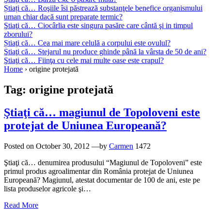
Știați că… Roşiile îsi păstrează substanţele benefice organismului
uman chiar dacă sunt preparate termic?
Ştiaţi că… Ciocârlia este singura pasăre care cântă şi in timpul
zborului?
Știaţi că… Cea mai mare celulă a corpului este ovulul?
Ştiaţi că… Stejarul nu produce ghinde până la vârsta de 50 de ani?
Ştiaţi că… Fiinţa cu cele mai multe oase este crapul?
Home
›
origine protejată
Tag:
origine protejată
Ştiaţi că… magiunul de Topoloveni este
protejat de Uniunea Europeană?
Posted on
October 30, 2012
—by
Carmen
1472
Ştiaţi că… denumirea produsului “Magiunul de Topoloveni” este
primul produs agroalimentar din România protejat de Uniunea
Europeană? Magiunul, atestat documentar de 100 de ani, este pe
lista produselor agricole şi…
Read More