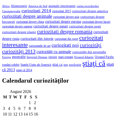
Alimentaţie
animale interesante
America de Sud
Africa
cartea recordurilor
curiozitati 2014
curiozitati despre america
curiozitati 2015
Cinematografie
curiozitati despre animale
curiozitati despre asia
curiozitati despre
curiozitati despre europa
bucuresti
curiozitati despre lacuri
curiozitati despre china
curiozitati despre pasari
curiozitati despre pesti
curiozitati despre oameni
curiozitati despre romania
curiozitati
curiozitati despre plante
curiozitati
curiozitati din istorie
despre rusia
curiozitati din sport
interesante
curiozităţi
curiozitati noi
curiozitatile de azi
curiozităţi 2013
curiozităţi cu animale
curiozităţi din geografie
geografie
istorie
mari romani
Imperiul Otoman
Oceanul Pacific
Europa
Oceanul Atlantic
ştiaţi că
ştiaţi
stiai ca
români celebri
Statele Unite ale Americii
zoologie
zoo
că 2013
ştiaţi că 2014
Calendarul curiozităţilor
August 2026
M
T
W
T
F
S
S
1
2
3
4
5
6
7
8
9
10
11
12
13
14
15
16