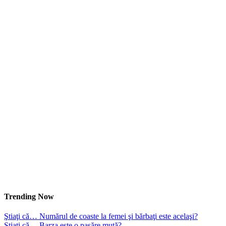
Trending Now
Ştiaţi că… Numărul de coaste la femei şi bărbaţi este acelaşi?
Ştiaţi că… Barza este o pasăre mută?