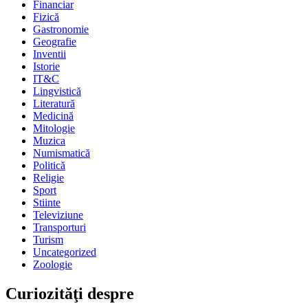
Financiar
Fizică
Gastronomie
Geografie
Inventii
Istorie
IT&C
Lingvistică
Literatură
Medicină
Mitologie
Muzica
Numismatică
Politică
Religie
Sport
Stiinte
Televiziune
Transporturi
Turism
Uncategorized
Zoologie
Curiozităţi despre