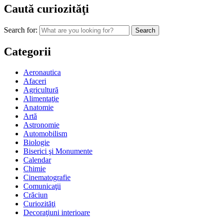
Caută curiozităţi
Search for:
Categorii
Aeronautica
Afaceri
Agricultură
Alimentaţie
Anatomie
Artă
Astronomie
Automobilism
Biologie
Biserici şi Monumente
Calendar
Chimie
Cinematografie
Comunicaţii
Crăciun
Curiozităţi
Decoraţiuni interioare