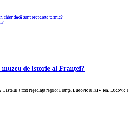
n chiar dacă sunt preparate termic?
ui?
l muzeu de istorie al Franței?
ei? Castelul a fost reşedinţa regilor Franţei Ludovic al XIV-lea, Ludov