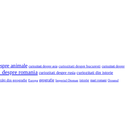
espre animale
curiozitati despre asia
curiozitati despre bucuresti
curiozitati despre
ti despre romania
curiozitati din istorie
curiozitati despre rusia
geografie
ităţi din geografie
istorie
mari romani
Imperiul Otoman
Europa
Oceanul