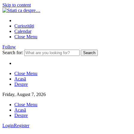
Skip to content
Curiozităţi
Calendar
Close Menu
Follow
Search for:
Close Menu
Acasă
Despre
Friday, August 7, 2026
Close Menu
Acasă
Despre
Login
Register