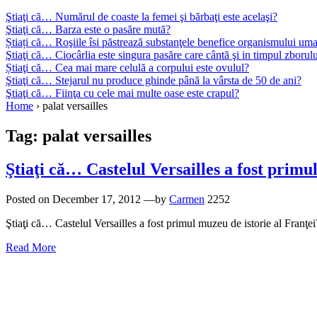
Ştiaţi că… Numărul de coaste la femei şi bărbaţi este acelaşi?
Ştiaţi că… Barza este o pasăre mută?
Știați că… Roşiile îsi păstrează substanţele benefice organismului uma
Ştiaţi că… Ciocârlia este singura pasăre care cântă şi in timpul zborul
Știaţi că… Cea mai mare celulă a corpului este ovulul?
Ştiaţi că… Stejarul nu produce ghinde până la vârsta de 50 de ani?
Ştiaţi că… Fiinţa cu cele mai multe oase este crapul?
Home
›
palat versailles
Tag:
palat versailles
Ştiaţi că… Castelul Versailles a fost primu
Posted on
December 17, 2012
—by
Carmen
2252
Ştiaţi că… Castelul Versailles a fost primul muzeu de istorie al Franţ
Read More