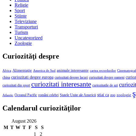
Religie
Sport
Stiinte
Televiziune
Transporturi
Turism
Uncategorized
Zoologie
Curiozităţi despre
Alimentaţie
animale interesante
America de Sud
Africa
cartea recordurilor
Cinematograf
curioz
curiozitati despre europa
curiozitati despre lacuri
curiozitati despre oameni
china
curiozitati interesante
curiozit
curiozitatile de azi
curiozitati din sport
ş
stiai ca
români celebri
Statele Unite ale Americii
zoologie
Oceanul Pacific
zoo
Atlantic
Calendarul curiozităţilor
August 2026
M
T
W
T
F
S
S
1
2