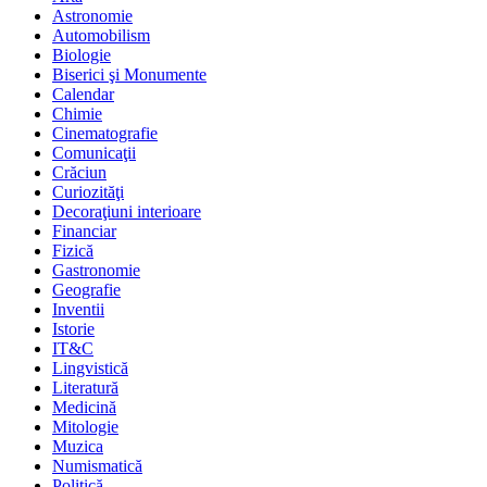
Astronomie
Automobilism
Biologie
Biserici şi Monumente
Calendar
Chimie
Cinematografie
Comunicaţii
Crăciun
Curiozităţi
Decoraţiuni interioare
Financiar
Fizică
Gastronomie
Geografie
Inventii
Istorie
IT&C
Lingvistică
Literatură
Medicină
Mitologie
Muzica
Numismatică
Politică