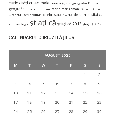
curiozităţi cu animale
curiozităţi din geografie
Europa
geografie
istorie
mari romani
Imperiul Otoman
Oceanul Atlantic
stiai ca
români celebri
Statele Unite ale Americii
Oceanul Pacific
ştiaţi că
ştiaţi că 2013
zoologie
ştiaţi că 2014
zoo
CALENDARUL CURIOZITĂŢILOR
AUGUST 2026
M
T
W
T
F
S
S
1
2
3
4
5
6
7
8
9
10
11
12
13
14
15
16
17
18
19
20
21
22
23
24
25
26
27
28
29
30