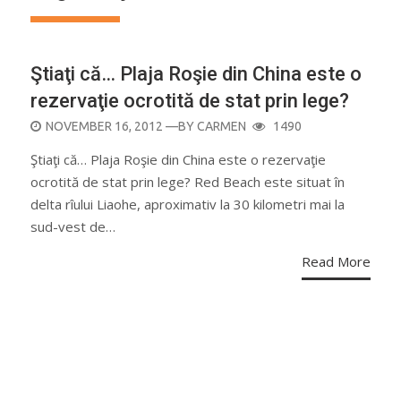
Ştiaţi că… Plaja Roşie din China este o
rezervaţie ocrotită de stat prin lege?
POSTED
NOVEMBER 16, 2012
—BY
CARMEN
1490
ON
Ştiaţi că… Plaja Roşie din China este o rezervaţie
ocrotită de stat prin lege? Red Beach este situat în
delta rîului Liaohe, aproximativ la 30 kilometri mai la
sud-vest de…
Read More