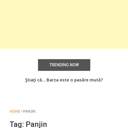
TRENDING NOW
aţi
Ştiaţi că… Barza este o pasăre mută?
Știa
o
›
HOME
PANJIN
Tag:
Panjin