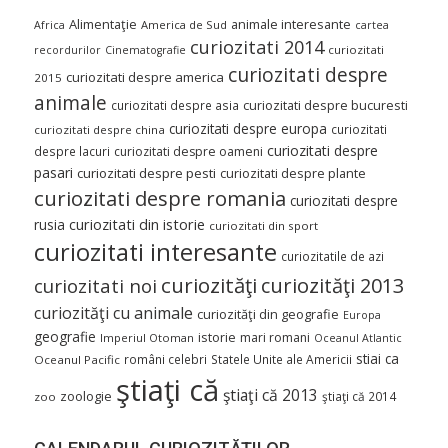
Alimentaţie
animale interesante
America de Sud
Africa
cartea
curiozitati 2014
curiozitati
recordurilor
Cinematografie
curiozitati despre
curiozitati despre america
2015
animale
curiozitati despre asia
curiozitati despre bucuresti
curiozitati despre europa
curiozitati
curiozitati despre china
curiozitati despre
despre lacuri
curiozitati despre oameni
pasari
curiozitati despre pesti
curiozitati despre plante
curiozitati despre romania
curiozitati despre
curiozitati din istorie
rusia
curiozitati din sport
curiozitati interesante
curiozitatile de azi
curiozităţi
curiozităţi 2013
curiozitati noi
curiozităţi cu animale
curiozităţi din geografie
Europa
geografie
istorie
mari romani
Imperiul Otoman
Oceanul Atlantic
stiai ca
români celebri
Statele Unite ale Americii
Oceanul Pacific
ştiaţi că
ştiaţi că 2013
zoologie
ştiaţi că 2014
zoo