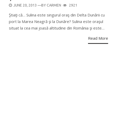
POSTED
JUNE 20, 2013
—BY
CARMEN
2921
ON
Ştiaţi că… Sulina este singurul oraş din Delta Dunării cu
port la Marea Neagră şi la Dunăre? Sulina este oraşul
situat la cea mai joasă altitudine din România şi este…
Read More