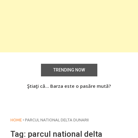
TRENDING NOW
aţi
Ştiaţi că… Barza este o pasăre mută?
Știa
o
›
HOME
PARCUL NATIONAL DELTA DUNARII
Tag:
parcul national delta