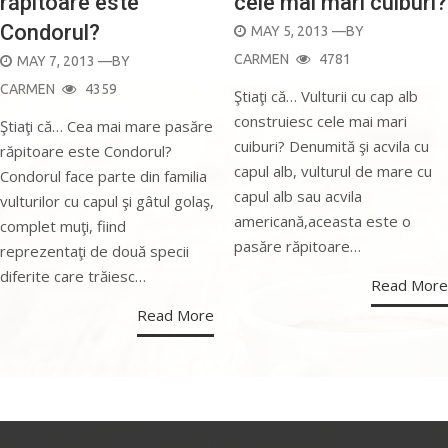
răpitoare este
cele mai mari cuiburi?
Condorul?
POSTED
MAY 5, 2013
—BY
ON
CARMEN
4781
POSTED
MAY 7, 2013
—BY
ON
CARMEN
4359
Ştiaţi că… Vulturii cu cap alb
construiesc cele mai mari
Ştiaţi că… Cea mai mare pasăre
cuiburi? Denumită şi acvila cu
răpitoare este Condorul?
capul alb, vulturul de mare cu
Condorul face parte din familia
capul alb sau acvila
vulturilor cu capul şi gâtul golaş,
americană,aceasta este o
complet muţi, fiind
pasăre răpitoare…
reprezentaţi de două specii
diferite care trăiesc…
Read More
Read More