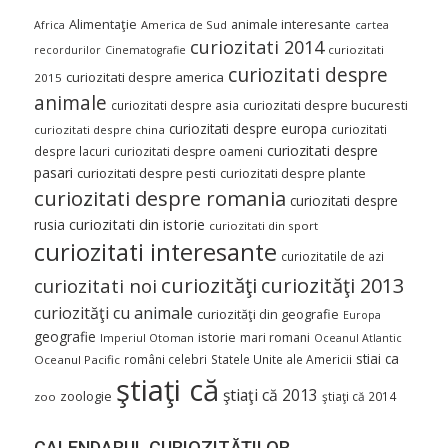
Alimentaţie
animale interesante
America de Sud
Africa
cartea
curiozitati 2014
curiozitati
recordurilor
Cinematografie
curiozitati despre
curiozitati despre america
2015
animale
curiozitati despre asia
curiozitati despre bucuresti
curiozitati despre europa
curiozitati
curiozitati despre china
curiozitati despre
despre lacuri
curiozitati despre oameni
pasari
curiozitati despre pesti
curiozitati despre plante
curiozitati despre romania
curiozitati despre
curiozitati din istorie
rusia
curiozitati din sport
curiozitati interesante
curiozitatile de azi
curiozităţi
curiozităţi 2013
curiozitati noi
curiozităţi cu animale
curiozităţi din geografie
Europa
geografie
istorie
mari romani
Imperiul Otoman
Oceanul Atlantic
stiai ca
români celebri
Statele Unite ale Americii
Oceanul Pacific
ştiaţi că
ştiaţi că 2013
zoologie
ştiaţi că 2014
zoo
CALENDARUL CURIOZITĂŢILOR