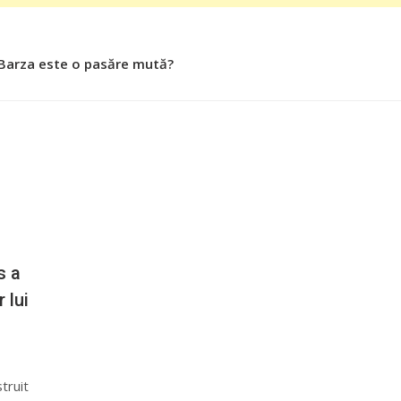
 Barza este o pasăre mută?
s a
 lui
truit