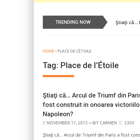
Ştiaţi că…
TRENDING NOW
›
HOME
PLACE DE L’ÉTOILE
Tag:
Place de l’Étoile
Ştiaţi că… Arcul de Triumf din Pari
fost construit in onoarea victoriilor
Napoleon?
POSTED
NOVEMBER 11, 2012
—BY
CARMEN
2305
ON
Ştiaţi că… Arcul de Triumf din Paris a fost cons