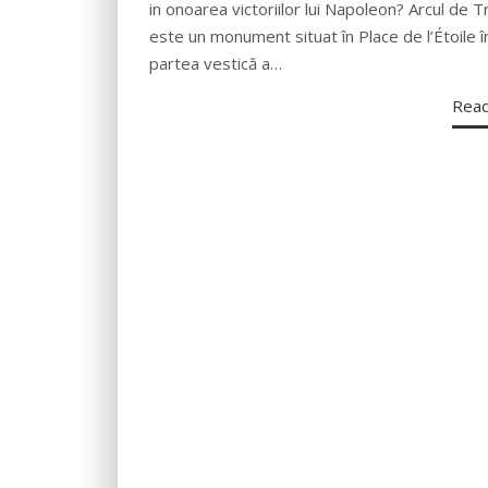
in onoarea victoriilor lui Napoleon? Arcul de T
este un monument situat în Place de l’Étoile î
partea vestică a…
Rea