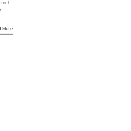
riumf
n
d More