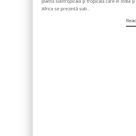
plantă subtropicală şi tropicală care în India şi 
Africa se prezintă sub…
Rea