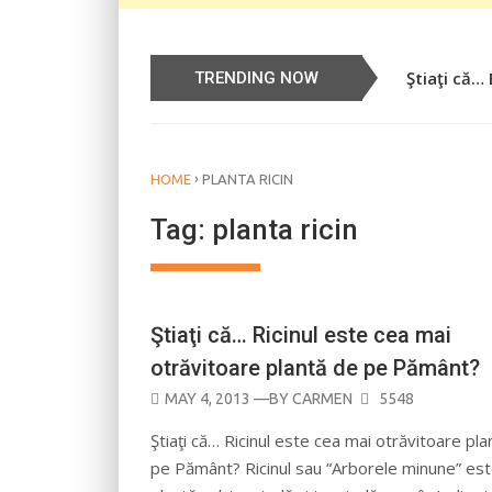
Ştiaţi că…
Știați că…
TRENDING NOW
›
HOME
PLANTA RICIN
Tag:
planta ricin
Ştiaţi că… Ricinul este cea mai
otrăvitoare plantă de pe Pământ?
POSTED
MAY 4, 2013
—BY
CARMEN
5548
ON
Ştiaţi că… Ricinul este cea mai otrăvitoare pl
pe Pământ? Ricinul sau “Arborele minune” est