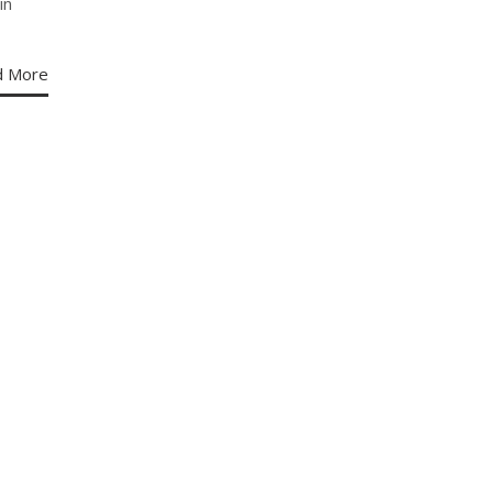
in
d More