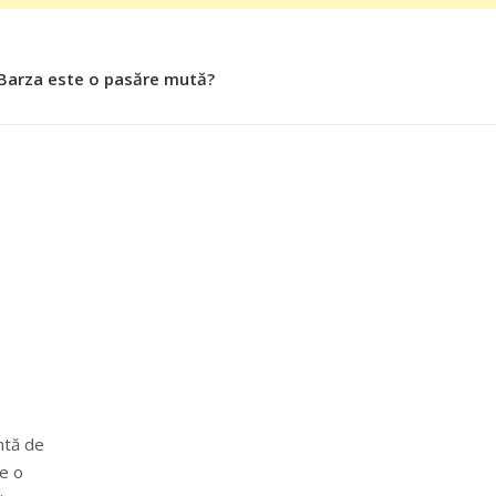
 Barza este o pasăre mută?
 Roşiile îsi păstrează substanţele benefice organismului uman
antă de
e o