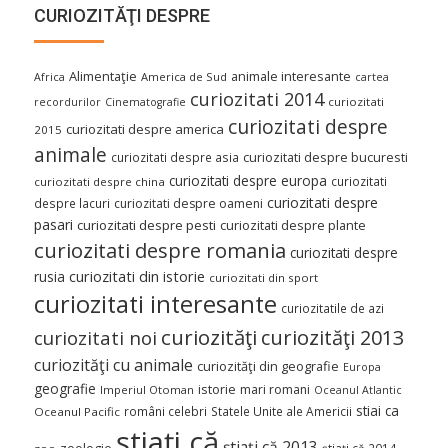
CURIOZITĂŢI DESPRE
Alimentaţie
animale interesante
America de Sud
Africa
cartea
curiozitati 2014
curiozitati
recordurilor
Cinematografie
curiozitati despre
curiozitati despre america
2015
animale
curiozitati despre asia
curiozitati despre bucuresti
curiozitati despre europa
curiozitati
curiozitati despre china
curiozitati despre
despre lacuri
curiozitati despre oameni
pasari
curiozitati despre pesti
curiozitati despre plante
curiozitati despre romania
curiozitati despre
curiozitati din istorie
rusia
curiozitati din sport
curiozitati interesante
curiozitatile de azi
curiozităţi
curiozităţi 2013
curiozitati noi
curiozităţi cu animale
curiozităţi din geografie
Europa
geografie
istorie
mari romani
Imperiul Otoman
Oceanul Atlantic
stiai ca
români celebri
Statele Unite ale Americii
Oceanul Pacific
ştiaţi că
ştiaţi că 2013
ştiaţi că 2014