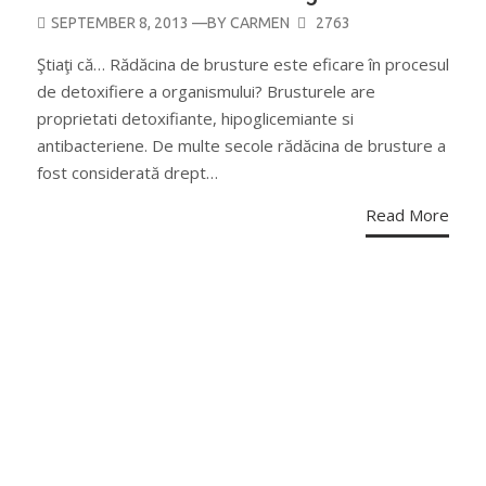
POSTED
SEPTEMBER 8, 2013
—BY
CARMEN
2763
ON
Ştiaţi că… Rădăcina de brusture este eficare în procesul
de detoxifiere a organismului? Brusturele are
proprietati detoxifiante, hipoglicemiante si
antibacteriene. De multe secole rădăcina de brusture a
fost considerată drept…
Read More