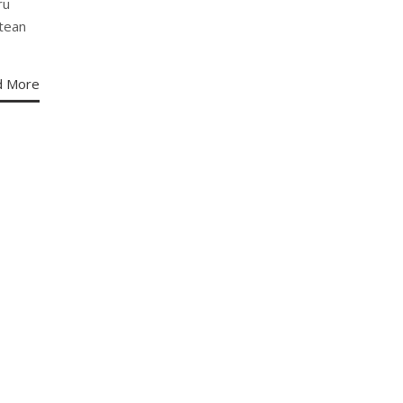
ru
ntean
d More