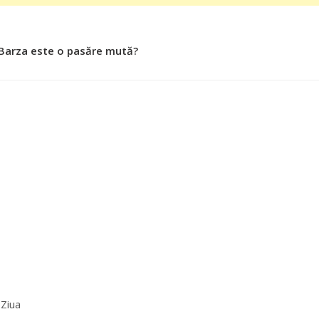
 Barza este o pasăre mută?
 Roşiile îsi păstrează substanţele benefice organismului uman
 Ziua