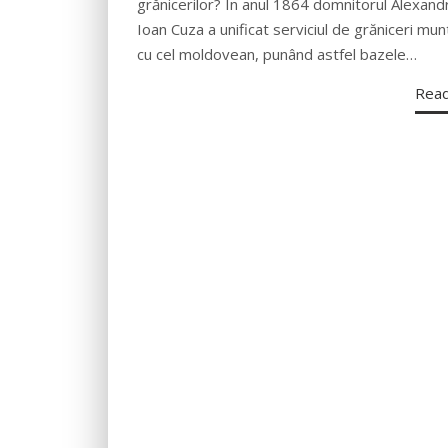
grănicerilor? În anul 1864 domnitorul Alexand
Ioan Cuza a unificat serviciul de grăniceri mu
cu cel moldovean, punând astfel bazele…
Rea