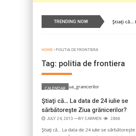
Ştiaţi că…
Știați că…
TRENDING NOW
›
HOME
POLITIA DE FRONTIERA
Tag:
politia de frontiera
CALENDAR
Ştiaţi că… La data de 24 iulie se
sărbătoreşte Ziua grănicerilor?
POSTED
JULY 24, 2013
—BY
CARMEN
2866
ON
Ştiaţi că… La data de 24 iulie se sărbătoreşte