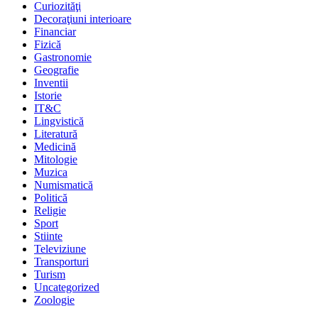
Curiozităţi
Decoraţiuni interioare
Financiar
Fizică
Gastronomie
Geografie
Inventii
Istorie
IT&C
Lingvistică
Literatură
Medicină
Mitologie
Muzica
Numismatică
Politică
Religie
Sport
Stiinte
Televiziune
Transporturi
Turism
Uncategorized
Zoologie