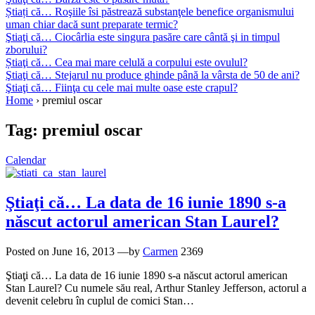
Știați că… Roşiile îsi păstrează substanţele benefice organismului
uman chiar dacă sunt preparate termic?
Ştiaţi că… Ciocârlia este singura pasăre care cântă şi in timpul
zborului?
Știaţi că… Cea mai mare celulă a corpului este ovulul?
Ştiaţi că… Stejarul nu produce ghinde până la vârsta de 50 de ani?
Ştiaţi că… Fiinţa cu cele mai multe oase este crapul?
Home
›
premiul oscar
Tag:
premiul oscar
Calendar
Ştiaţi că… La data de 16 iunie 1890 s-a
născut actorul american Stan Laurel?
Posted on
June 16, 2013
—by
Carmen
2369
Ştiaţi că… La data de 16 iunie 1890 s-a născut actorul american
Stan Laurel? Cu numele său real, Arthur Stanley Jefferson, actorul a
devenit celebru în cuplul de comici Stan…