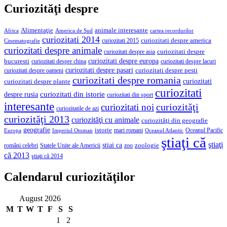
Curiozităţi despre
Alimentaţie
animale interesante
America de Sud
Africa
cartea recordurilor
curiozitati 2014
curiozitati despre america
curiozitati 2015
Cinematografie
curiozitati despre animale
curiozitati despre asia
curiozitati despre
curiozitati despre europa
bucuresti
curiozitati despre lacuri
curiozitati despre china
curiozitati despre pasari
curiozitati despre pesti
curiozitati despre oameni
curiozitati despre romania
curiozitati
curiozitati despre plante
curiozitati
curiozitati din istorie
despre rusia
curiozitati din sport
interesante
curiozităţi
curiozitati noi
curiozitatile de azi
curiozităţi 2013
curiozităţi cu animale
curiozităţi din geografie
geografie
istorie
mari romani
Imperiul Otoman
Oceanul Pacific
Europa
Oceanul Atlantic
ştiaţi că
ştiaţi
stiai ca
români celebri
Statele Unite ale Americii
zoologie
zoo
că 2013
ştiaţi că 2014
Calendarul curiozităţilor
August 2026
M
T
W
T
F
S
S
1
2