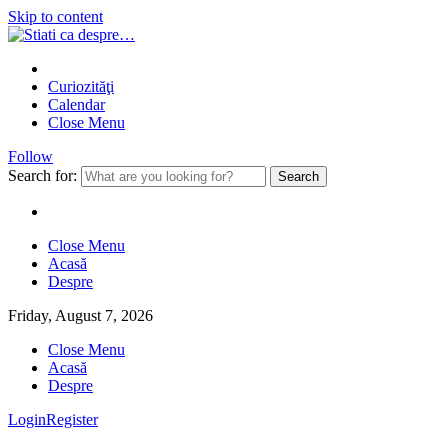
Skip to content
Curiozităţi
Calendar
Close Menu
Follow
Search for:
Close Menu
Acasă
Despre
Friday, August 7, 2026
Close Menu
Acasă
Despre
Login
Register