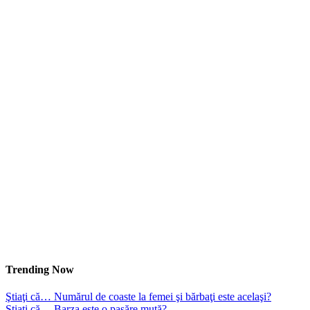
Trending Now
Ştiaţi că… Numărul de coaste la femei şi bărbaţi este acelaşi?
Ştiaţi că… Barza este o pasăre mută?