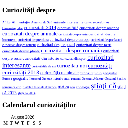
Curiozităţi despre
Alimentaţie
animale interesante
America de Sud
Africa
cartea recordurilor
curiozitati 2014
curiozitati despre america
curiozitati 2015
Cinematografie
curiozitati despre animale
curiozitati despre asia
curiozitati despre
curiozitati despre europa
bucuresti
curiozitati despre lacuri
curiozitati despre china
curiozitati despre pasari
curiozitati despre pesti
curiozitati despre oameni
curiozitati despre romania
curiozitati
curiozitati despre plante
curiozitati
curiozitati din istorie
despre rusia
curiozitati din sport
interesante
curiozităţi
curiozitati noi
curiozitatile de azi
curiozităţi 2013
curiozităţi cu animale
curiozităţi din geografie
geografie
istorie
mari romani
Imperiul Otoman
Oceanul Pacific
Europa
Oceanul Atlantic
ştiaţi că
ştiaţi
stiai ca
români celebri
Statele Unite ale Americii
zoologie
zoo
că 2013
ştiaţi că 2014
Calendarul curiozităţilor
August 2026
M
T
W
T
F
S
S