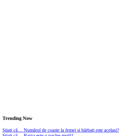
Trending Now
Ştiaţi că… Numărul de coaste la femei şi bărbaţi este acelaşi?
Ştiaţi că… Barza este o pasăre mută?