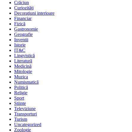
Crăciun
Curiozităţi
Decoraţiuni interioare
Financiar
Fizică
Gastronomie
Geografie
Inventii
Istorie
IT&C
Lingvistică
Literatură
Medicină
Mitologie
Muzica
Numismatică
Politică
Religie
Sport
Stiinte
Televiziune
Transporturi
Turism
Uncategorized
Zoologie