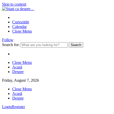
Skip to content
Curiozităţi
Calendar
Close Menu
Follow
Search for:
Close Menu
Acasă
Despre
Friday, August 7, 2026
Close Menu
Acasă
Despre
Login
Register