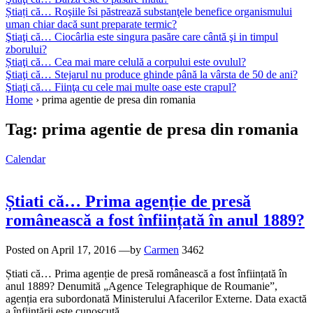
Știați că… Roşiile îsi păstrează substanţele benefice organismului
uman chiar dacă sunt preparate termic?
Ştiaţi că… Ciocârlia este singura pasăre care cântă şi in timpul
zborului?
Știaţi că… Cea mai mare celulă a corpului este ovulul?
Ştiaţi că… Stejarul nu produce ghinde până la vârsta de 50 de ani?
Ştiaţi că… Fiinţa cu cele mai multe oase este crapul?
Home
›
prima agentie de presa din romania
Tag:
prima agentie de presa din romania
Calendar
Știati că… Prima agenție de presă
românească a fost înființată în anul 1889?
Posted on
April 17, 2016
—by
Carmen
3462
Știati că… Prima agenție de presă românească a fost înființată în
anul 1889? Denumită „Agence Telegraphique de Roumanie”,
agenția era subordonată Ministerului Afacerilor Externe. Data exactă
a înființării este cunoscută…