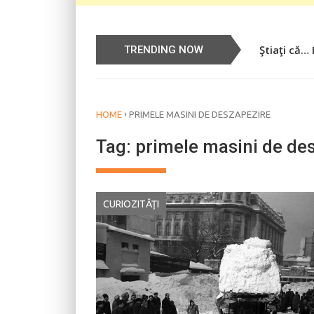
Ştiaţi că…
Știați că…
TRENDING NOW
›
HOME
PRIMELE MASINI DE DESZAPEZIRE
Tag:
primele masini de de
CURIOZITĂŢI