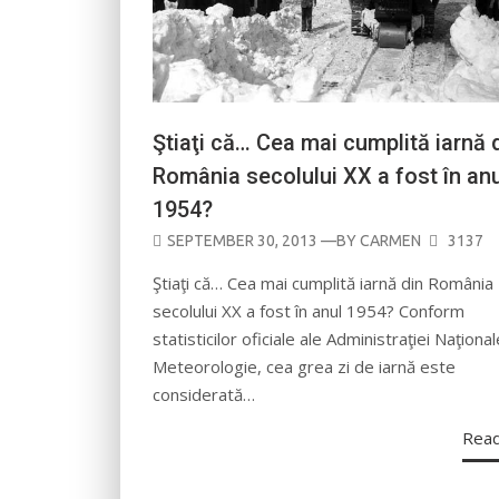
Ştiaţi că… Cea mai cumplită iarnă 
România secolului XX a fost în anu
1954?
POSTED
SEPTEMBER 30, 2013
—BY
CARMEN
3137
ON
Ştiaţi că… Cea mai cumplită iarnă din România
secolului XX a fost în anul 1954? Conform
statisticilor oficiale ale Administraţiei Naţiona
Meteorologie, cea grea zi de iarnă este
considerată…
Rea