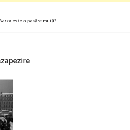
 Barza este o pasăre mută?
 Roşiile îsi păstrează substanţele benefice organismului uman
szapezire