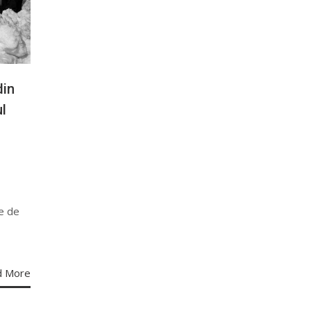
din
l
le de
d More