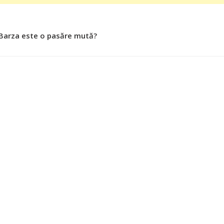
 Barza este o pasăre mută?
 Roşiile îsi păstrează substanţele benefice organismului uman