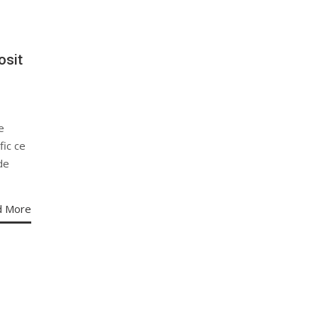
osit
e
fic ce
de
d More