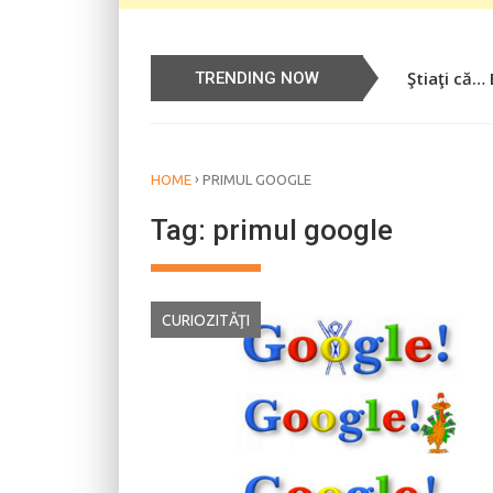
Ştiaţi că…
Știați că…
TRENDING NOW
›
HOME
PRIMUL GOOGLE
Tag:
primul google
CURIOZITĂŢI