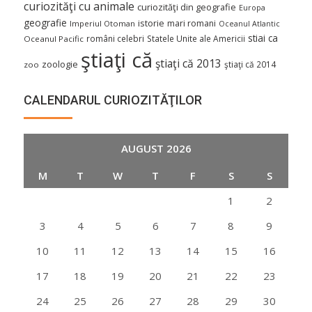
curiozităţi cu animale
curiozităţi din geografie
Europa
geografie
istorie
mari romani
Imperiul Otoman
Oceanul Atlantic
stiai ca
români celebri
Statele Unite ale Americii
Oceanul Pacific
ştiaţi că
ştiaţi că 2013
zoologie
ştiaţi că 2014
zoo
CALENDARUL CURIOZITĂŢILOR
AUGUST 2026
M
T
W
T
F
S
S
1
2
3
4
5
6
7
8
9
10
11
12
13
14
15
16
17
18
19
20
21
22
23
24
25
26
27
28
29
30