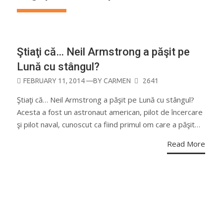
ASTRONOMIE
Ştiaţi că… Neil Armstrong a păşit pe
Lună cu stângul?
POSTED
FEBRUARY 11, 2014
—BY
CARMEN
2641
ON
Ştiaţi că… Neil Armstrong a păşit pe Lună cu stângul?
Acesta a fost un astronaut american, pilot de încercare
şi pilot naval, cunoscut ca fiind primul om care a păşit…
Read More