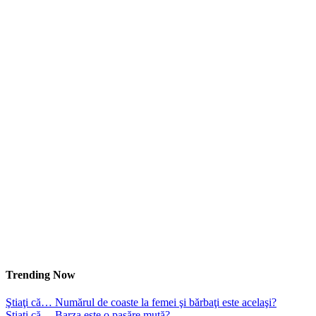
Trending Now
Ştiaţi că… Numărul de coaste la femei şi bărbaţi este acelaşi?
Ştiaţi că… Barza este o pasăre mută?