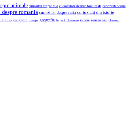
espre animale
curiozitati despre asia
curiozitati despre bucuresti
curiozitati despre
ti despre romania
curiozitati din istorie
curiozitati despre rusia
geografie
ităţi din geografie
istorie
mari romani
Imperiul Otoman
Europa
Oceanul