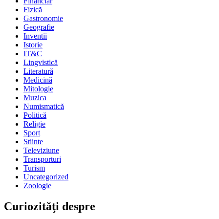
Financiar
Fizică
Gastronomie
Geografie
Inventii
Istorie
IT&C
Lingvistică
Literatură
Medicină
Mitologie
Muzica
Numismatică
Politică
Religie
Sport
Stiinte
Televiziune
Transporturi
Turism
Uncategorized
Zoologie
Curiozităţi despre