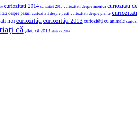
curiozitati d
curiozitati 2014
curiozitati despre america
curiozitati 2015
ie
curiozita
itati despre pasari
curiozitati despre pesti
curiozitati despre plante
curiozităţi
curiozităţi 2013
ati noi
curiozităţi cu animale
curioz
tiaţi că
ştiaţi că 2013
ştiaţi că 2014