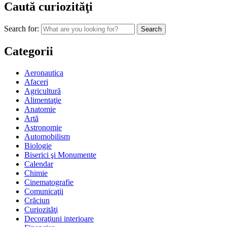
Caută curiozităţi
Search for:
Categorii
Aeronautica
Afaceri
Agricultură
Alimentaţie
Anatomie
Artă
Astronomie
Automobilism
Biologie
Biserici şi Monumente
Calendar
Chimie
Cinematografie
Comunicaţii
Crăciun
Curiozităţi
Decoraţiuni interioare