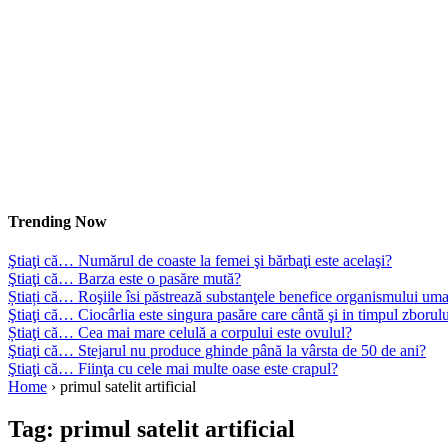
Trending Now
Ştiaţi că… Numărul de coaste la femei şi bărbaţi este acelaşi?
Ştiaţi că… Barza este o pasăre mută?
Știați că… Roşiile îsi păstrează substanţele benefice organismului uma
Ştiaţi că… Ciocârlia este singura pasăre care cântă şi in timpul zborul
Știaţi că… Cea mai mare celulă a corpului este ovulul?
Ştiaţi că… Stejarul nu produce ghinde până la vârsta de 50 de ani?
Ştiaţi că… Fiinţa cu cele mai multe oase este crapul?
Home
›
primul satelit artificial
Tag:
primul satelit artificial