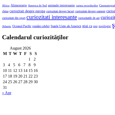
Alimentaţie
animale interesante
America de Sud
Africa
cartea recordurilor
Cinematograf
curioz
curiozitati despre europa
curiozitati despre lacuri
curiozitati despre oameni
china
curiozitati interesante
curiozit
curiozitatile de azi
curiozitati din sport
ş
stiai ca
români celebri
Statele Unite ale Americii
zoologie
Oceanul Pacific
zoo
Atlantic
Calendarul curiozităţilor
August 2026
M
T
W
T
F
S
S
1
2
3
4
5
6
7
8
9
10
11
12
13
14
15
16
17
18
19
20
21
22
23
24
25
26
27
28
29
30
31
« Apr