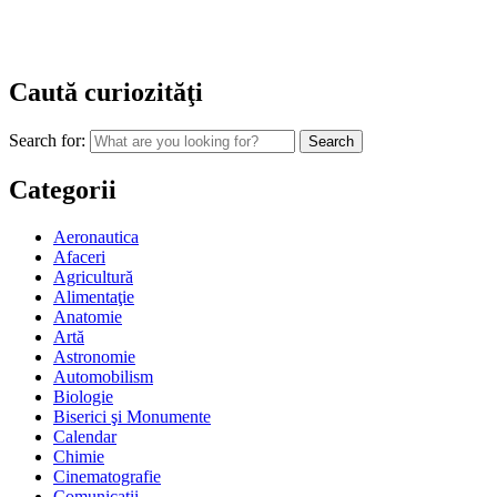
Caută curiozităţi
Search for:
Categorii
Aeronautica
Afaceri
Agricultură
Alimentaţie
Anatomie
Artă
Astronomie
Automobilism
Biologie
Biserici şi Monumente
Calendar
Chimie
Cinematografie
Comunicaţii