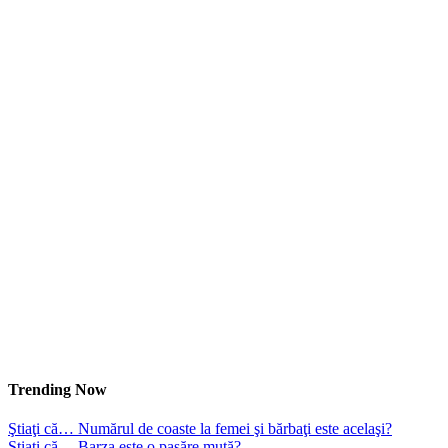
Trending Now
Ştiaţi că… Numărul de coaste la femei şi bărbaţi este acelaşi?
Ştiaţi că… Barza este o pasăre mută?