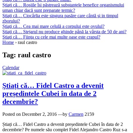
Știați că… Roşiile îsi păstrează substanţele benefice organismului
uman chiar dacă sunt preparate termic?
Ştiaţi că… Ciocârlia este singura pasăre care cântă şi in timpul
zborului?
Știaţi că… Cea mai mare celulă a corpului este ovulul?
Ştiaţi că… Stejarul nu produce ghinde până la vârsta de 50 de ani?
Ştiaţi că… Fiinţa cu cele mai multe oase este crapul?
Home
›
raul castro
Tag:
raul castro
Calendar
Știați că… Fidel Castro a devenit
președintele Cubei în data de 2
decembrie?
Posted on
December 2, 2016
—by
Carmen
2159
Știați că… Fidel Castro a devenit președintele Cubei în data de 2
decembrie? Pe numele său complet Fidel Alejandro Castro Ruz s-a