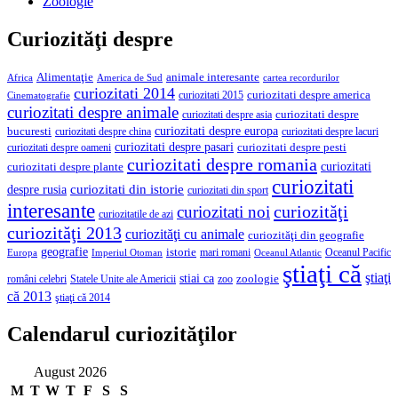
Zoologie
Curiozităţi despre
Alimentaţie
animale interesante
America de Sud
Africa
cartea recordurilor
curiozitati 2014
curiozitati despre america
curiozitati 2015
Cinematografie
curiozitati despre animale
curiozitati despre asia
curiozitati despre
curiozitati despre europa
bucuresti
curiozitati despre lacuri
curiozitati despre china
curiozitati despre pasari
curiozitati despre pesti
curiozitati despre oameni
curiozitati despre romania
curiozitati
curiozitati despre plante
curiozitati
curiozitati din istorie
despre rusia
curiozitati din sport
interesante
curiozităţi
curiozitati noi
curiozitatile de azi
curiozităţi 2013
curiozităţi cu animale
curiozităţi din geografie
geografie
istorie
mari romani
Imperiul Otoman
Oceanul Pacific
Europa
Oceanul Atlantic
ştiaţi că
ştiaţi
stiai ca
români celebri
Statele Unite ale Americii
zoologie
zoo
că 2013
ştiaţi că 2014
Calendarul curiozităţilor
August 2026
M
T
W
T
F
S
S