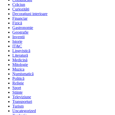
Crăciun
Curiozităţi
Decoraţiuni interioare
Financiar
Fizică
Gastronomie
Geografie
Inventii
Istorie
IT&C
Lingvistică
Literatură
Medicină
Mitologie
Muzica
Numismatică
Politică
Religie
Sport
Stiinte
Televiziune
Transporturi
Turism
Uncategorized