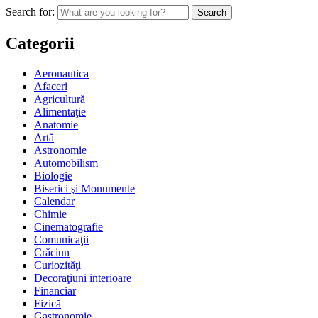
Search for:
Categorii
Aeronautica
Afaceri
Agricultură
Alimentaţie
Anatomie
Artă
Astronomie
Automobilism
Biologie
Biserici şi Monumente
Calendar
Chimie
Cinematografie
Comunicaţii
Crăciun
Curiozităţi
Decoraţiuni interioare
Financiar
Fizică
Gastronomie