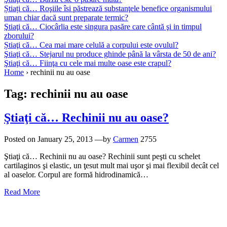
Știați că… Roşiile îsi păstrează substanţele benefice organismului
uman chiar dacă sunt preparate termic?
Ştiaţi că… Ciocârlia este singura pasăre care cântă şi in timpul
zborului?
Știaţi că… Cea mai mare celulă a corpului este ovulul?
Ştiaţi că… Stejarul nu produce ghinde până la vârsta de 50 de ani?
Ştiaţi că… Fiinţa cu cele mai multe oase este crapul?
Home
›
rechinii nu au oase
Tag:
rechinii nu au oase
Ştiaţi că… Rechinii nu au oase?
Posted on
January 25, 2013
—by
Carmen
2755
Ştiaţi că… Rechinii nu au oase? Rechinii sunt peşti cu schelet
cartilaginos şi elastic, un ţesut mult mai uşor şi mai flexibil decât cel
al oaselor. Corpul are formă hidrodinamică…
Read More