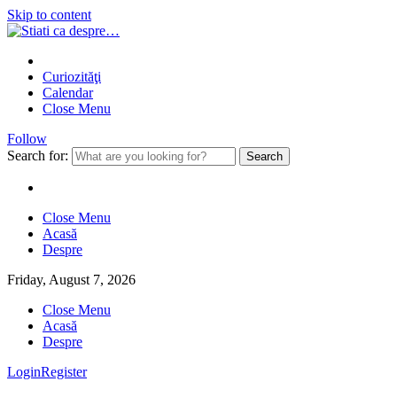
Skip to content
Curiozităţi
Calendar
Close Menu
Follow
Search for:
Close Menu
Acasă
Despre
Friday, August 7, 2026
Close Menu
Acasă
Despre
Login
Register