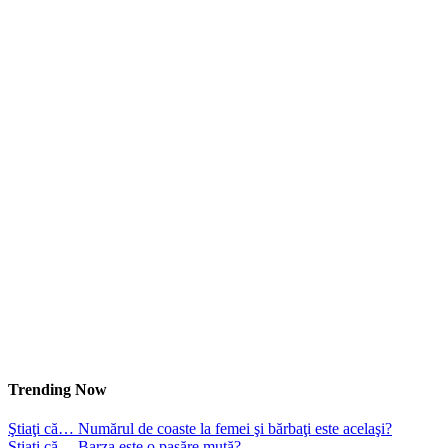
Trending Now
Ştiaţi că… Numărul de coaste la femei şi bărbaţi este acelaşi?
Ştiaţi că… Barza este o pasăre mută?