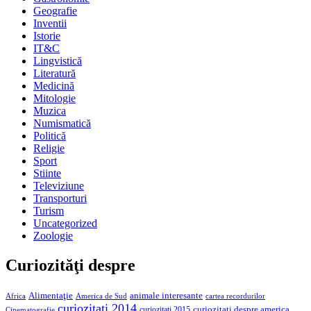
Geografie
Inventii
Istorie
IT&C
Lingvistică
Literatură
Medicină
Mitologie
Muzica
Numismatică
Politică
Religie
Sport
Stiinte
Televiziune
Transporturi
Turism
Uncategorized
Zoologie
Curiozităţi despre
Alimentaţie
animale interesante
America de Sud
Africa
cartea recordurilor
curiozitati 2014
curiozitati despre america
curiozitati 2015
Cinematografie