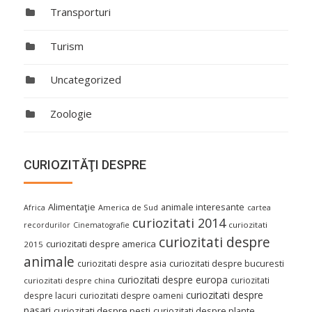
Transporturi
Turism
Uncategorized
Zoologie
CURIOZITĂŢI DESPRE
Alimentaţie
animale interesante
America de Sud
Africa
cartea
curiozitati 2014
curiozitati
recordurilor
Cinematografie
curiozitati despre
curiozitati despre america
2015
animale
curiozitati despre asia
curiozitati despre bucuresti
curiozitati despre europa
curiozitati
curiozitati despre china
curiozitati despre
despre lacuri
curiozitati despre oameni
pasari
curiozitati despre pesti
curiozitati despre plante