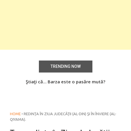
TRENDING NOW
aţi
Ştiaţi că… Barza este o pasăre mută?
Știa
o
›
HOME
REDINŢA ÎN ZIUA JUDECĂŢII (AL-DIN) ŞI ÎN ÎNVIERE (AL-
QIYAMA).