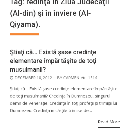
Tag:
redinţa în Ziua Judecăţii
(Al-din) şi în înviere (Al-
Qiyama).
Ştiaţi că… Există şase credinţe
elementare împărtăşite de toţi
musulmanii?
POSTED
DECEMBER 10, 2012
—BY
CARMEN
1514
ON
Ştiaţi că… Există şase credinţe elementare împărtăşite
de toţi musulmanii? Credinţa în Dumnezeu, singurul
demn de veneraţie. Credinţa în toţi profeţii şi trimişii lui
Dumnezeu. Credinţa în cărţile trimise de…
Read More