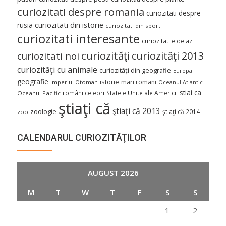
curiozitati despre romania
curiozitati despre
curiozitati din istorie
rusia
curiozitati din sport
curiozitati interesante
curiozitatile de azi
curiozităţi
curiozităţi 2013
curiozitati noi
curiozităţi cu animale
curiozităţi din geografie
Europa
geografie
istorie
mari romani
Imperiul Otoman
Oceanul Atlantic
stiai ca
români celebri
Statele Unite ale Americii
Oceanul Pacific
ştiaţi că
ştiaţi că 2013
zoologie
ştiaţi că 2014
zoo
CALENDARUL CURIOZITĂŢILOR
AUGUST 2026
M
T
W
T
F
S
S
1
2