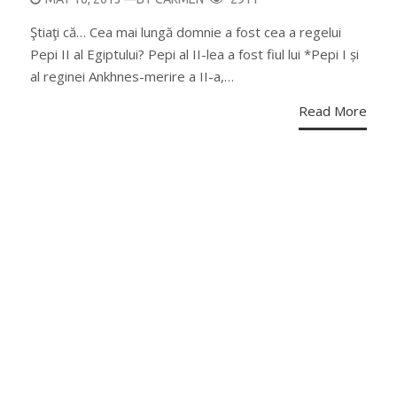
ON
Ştiaţi că… Cea mai lungă domnie a fost cea a regelui
Pepi II al Egiptului? Pepi al II-lea a fost fiul lui *Pepi I și
al reginei Ankhnes-merire a II-a,…
Read More