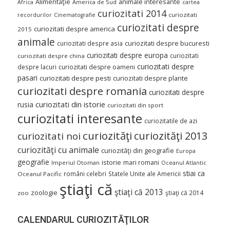
Alimentaţie
animale interesante
America de Sud
Africa
cartea
curiozitati 2014
curiozitati
recordurilor
Cinematografie
curiozitati despre
curiozitati despre america
2015
animale
curiozitati despre asia
curiozitati despre bucuresti
curiozitati despre europa
curiozitati
curiozitati despre china
curiozitati despre
despre lacuri
curiozitati despre oameni
pasari
curiozitati despre pesti
curiozitati despre plante
curiozitati despre romania
curiozitati despre
curiozitati din istorie
rusia
curiozitati din sport
curiozitati interesante
curiozitatile de azi
curiozităţi
curiozităţi 2013
curiozitati noi
curiozităţi cu animale
curiozităţi din geografie
Europa
geografie
istorie
mari romani
Imperiul Otoman
Oceanul Atlantic
stiai ca
români celebri
Statele Unite ale Americii
Oceanul Pacific
ştiaţi că
ştiaţi că 2013
zoologie
ştiaţi că 2014
zoo
CALENDARUL CURIOZITĂŢILOR