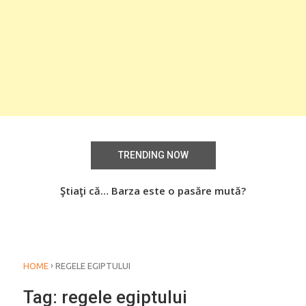
TRENDING NOW
aţi
Ştiaţi că… Barza este o pasăre mută?
Știa
o
›
HOME
REGELE EGIPTULUI
Tag:
regele egiptului