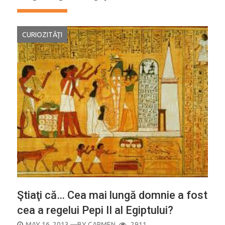
CURIOZITĂŢI
Ştiaţi că… Cea mai lungă domnie a fost
cea a regelui Pepi II al Egiptului?
POSTED
MAY 16, 2013
—BY
CARMEN
2911