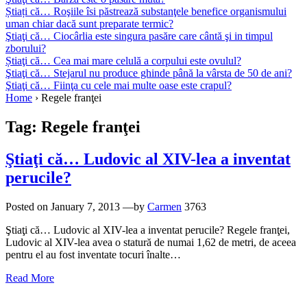
Știați că… Roşiile îsi păstrează substanţele benefice organismului
uman chiar dacă sunt preparate termic?
Ştiaţi că… Ciocârlia este singura pasăre care cântă şi in timpul
zborului?
Știaţi că… Cea mai mare celulă a corpului este ovulul?
Ştiaţi că… Stejarul nu produce ghinde până la vârsta de 50 de ani?
Ştiaţi că… Fiinţa cu cele mai multe oase este crapul?
Home
›
Regele franţei
Tag:
Regele franţei
Ştiaţi că… Ludovic al XIV-lea a inventat
perucile?
Posted on
January 7, 2013
—by
Carmen
3763
Ştiaţi că… Ludovic al XIV-lea a inventat perucile? Regele franţei,
Ludovic al XIV-lea avea o statură de numai 1,62 de metri, de aceea
pentru el au fost inventate tocuri înalte…
Read More