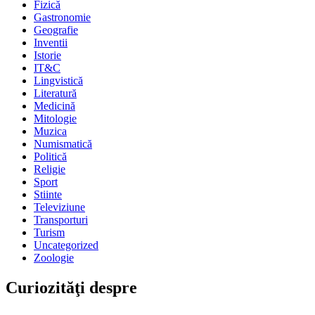
Fizică
Gastronomie
Geografie
Inventii
Istorie
IT&C
Lingvistică
Literatură
Medicină
Mitologie
Muzica
Numismatică
Politică
Religie
Sport
Stiinte
Televiziune
Transporturi
Turism
Uncategorized
Zoologie
Curiozităţi despre