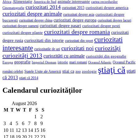
Alimentaţie
animale interesante
America de Sud
Africa
cartea recordurilor
curiozitati 2014
curiozitati despre america
curiozitati 2015
Cinematografie
curiozitati despre animale
curiozitati despre asia
curiozitati despre
curiozitati despre europa
bucuresti
curiozitati despre lacuri
curiozitati despre china
curiozitati despre pasari
curiozitati despre pesti
curiozitati despre oameni
curiozitati despre romania
curiozitati
curiozitati despre plante
curiozitati
curiozitati din istorie
despre rusia
curiozitati din sport
interesante
curiozităţi
curiozitati noi
curiozitatile de azi
curiozităţi 2013
curiozităţi cu animale
curiozităţi din geografie
geografie
istorie
mari romani
Imperiul Otoman
Oceanul Pacific
Europa
Oceanul Atlantic
ştiaţi că
ştiaţi
stiai ca
români celebri
Statele Unite ale Americii
zoologie
zoo
că 2013
ştiaţi că 2014
Calendarul curiozităţilor
August 2026
M
T
W
T
F
S
S
1
2
3
4
5
6
7
8
9
10
11
12
13
14
15
16
17
18
19
20
21
22
23