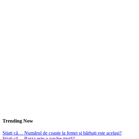
Trending Now
Ştiaţi că… Numărul de coaste la femei şi bărbaţi este acelaşi?
Ştiaţi că… Barza este o pasăre mută?