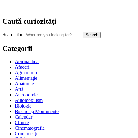
Caută curiozităţi
Search for:
Categorii
Aeronautica
Afaceri
Agricultură
Alimentaţie
Anatomie
Artă
Astronomie
Automobilism
Biologie
Biserici şi Monumente
Calendar
Chimie
Cinematografie
Comunicaţii