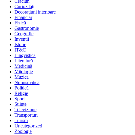
Crăciun
Curiozităţi
Decoraţiuni interioare
Financiar
Fizică
Gastronomie
Geografie
Inventii
Istorie
IT&C
Lingvistică
Literatură
Medicină
Mitologie
Muzica
Numismatică
Politică
Religie
Sport
Stiinte
Televiziune
Transporturi
Turism
Uncategorized
Zoologie