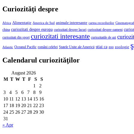
Curiozităţi despre
Alimentaţie
animale interesante
America de Sud
Africa
cartea recordurilor
Cinematograf
curioz
curiozitati despre europa
curiozitati despre lacuri
curiozitati despre oameni
china
curiozitati interesante
curiozit
curiozitatile de azi
curiozitati din sport
ş
stiai ca
români celebri
Statele Unite ale Americii
zoologie
Oceanul Pacific
zoo
Atlantic
Calendarul curiozităţilor
August 2026
M
T
W
T
F
S
S
1
2
3
4
5
6
7
8
9
10
11
12
13
14
15
16
17
18
19
20
21
22
23
24
25
26
27
28
29
30
31
« Apr