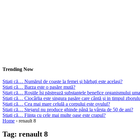
Trending Now
Ştiaţi că… Numărul de coaste la femei şi bărbaţi este acelaşi?
Ştiaţi că… Barza este o pasăre mută?
Știați că… Roşiile îsi păstrează substanţele benefice organismului uma
Ştiaţi că… Ciocârlia este singura pasăre care cântă şi in timpul zborul
Știaţi că… Cea mai mare celulă a corpului este ovulul?
Ştiaţi că… Stejarul nu produce ghinde până la vârsta de 50 de ani?
Ştiaţi că… Fiinţa cu cele mai multe oase este crapul?
Home
›
renault 8
Tag:
renault 8