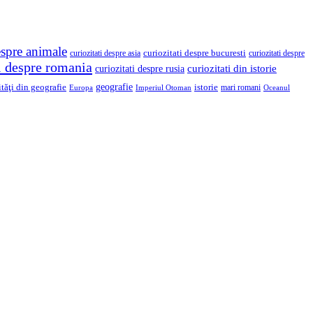
espre animale
curiozitati despre asia
curiozitati despre bucuresti
curiozitati despre
ti despre romania
curiozitati din istorie
curiozitati despre rusia
geografie
ităţi din geografie
istorie
mari romani
Imperiul Otoman
Europa
Oceanul