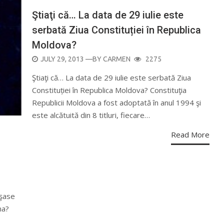
Ştiaţi că… La data de 29 iulie este
serbată Ziua Constituției în Republica
Moldova?
POSTED
JULY 29, 2013
—BY
CARMEN
2275
ON
Ştiaţi că… La data de 29 iulie este serbată Ziua
Constituției în Republica Moldova? Constituţia
Republicii Moldova a fost adoptată în anul 1994 şi
este alcătuită din 8 titluri, fiecare…
Read More
 şase
na?