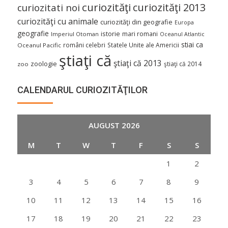
curiozităţi
curiozităţi 2013
curiozitati noi
curiozităţi cu animale
curiozităţi din geografie
Europa
geografie
istorie
mari romani
Imperiul Otoman
Oceanul Atlantic
stiai ca
români celebri
Statele Unite ale Americii
Oceanul Pacific
ştiaţi că
ştiaţi că 2013
zoologie
ştiaţi că 2014
zoo
CALENDARUL CURIOZITĂŢILOR
AUGUST 2026
M
T
W
T
F
S
S
1
2
3
4
5
6
7
8
9
10
11
12
13
14
15
16
17
18
19
20
21
22
23