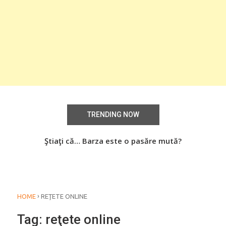
TRENDING NOW
aţi
Ştiaţi că… Barza este o pasăre mută?
Știa
o
›
HOME
REŢETE ONLINE
Tag:
reţete online