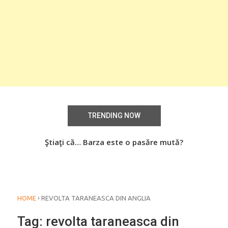
TRENDING NOW
aţi
Ştiaţi că… Barza este o pasăre mută?
Știa
o
›
HOME
REVOLTA TARANEASCA DIN ANGLIA
Tag:
revolta taraneasca din