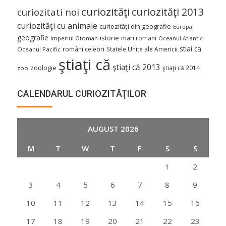
curiozităţi
curiozităţi 2013
curiozitati noi
curiozităţi cu animale
curiozităţi din geografie
Europa
geografie
istorie
mari romani
Imperiul Otoman
Oceanul Atlantic
stiai ca
români celebri
Statele Unite ale Americii
Oceanul Pacific
ştiaţi că
ştiaţi că 2013
zoologie
ştiaţi că 2014
zoo
CALENDARUL CURIOZITĂŢILOR
AUGUST 2026
M
T
W
T
F
S
S
1
2
3
4
5
6
7
8
9
10
11
12
13
14
15
16
17
18
19
20
21
22
23