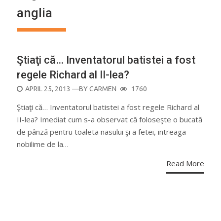
anglia
Ştiaţi că… Inventatorul batistei a fost
regele Richard al II-lea?
POSTED
APRIL 25, 2013
—BY
CARMEN
1760
ON
Ştiaţi că… Inventatorul batistei a fost regele Richard al
II-lea? Imediat cum s-a observat că foloseşte o bucată
de pânză pentru toaleta nasului şi a fetei, intreaga
nobilime de la…
Read More