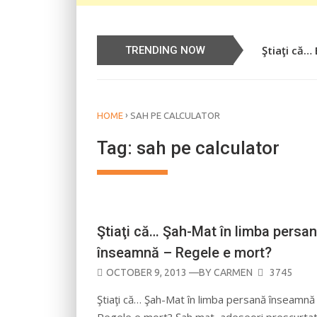
Ştiaţi că…
Știați că…
TRENDING NOW
›
HOME
SAH PE CALCULATOR
Tag:
sah pe calculator
CURIOZITĂŢI
Ştiaţi că… Şah-Mat în limba persa
înseamnă – Regele e mort?
POSTED
OCTOBER 9, 2013
—BY
CARMEN
3745
ON
Ştiaţi că… Şah-Mat în limba persană înseamnă
Regele e mort? Șah mat, adeseori prescurtat