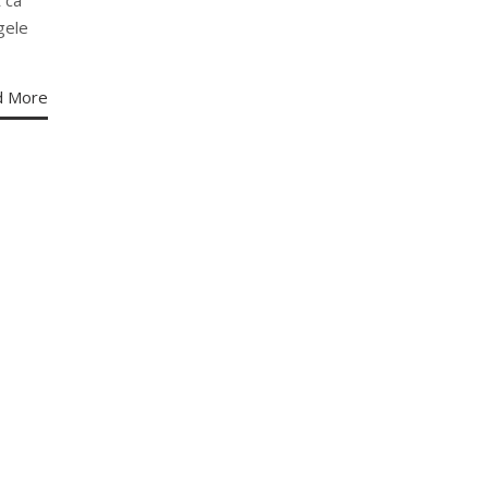
egele
d More