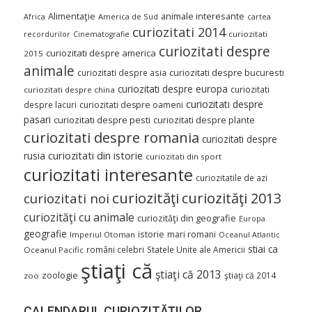
Alimentaţie
animale interesante
America de Sud
Africa
cartea
curiozitati 2014
curiozitati
recordurilor
Cinematografie
curiozitati despre
curiozitati despre america
2015
animale
curiozitati despre asia
curiozitati despre bucuresti
curiozitati despre europa
curiozitati
curiozitati despre china
curiozitati despre
despre lacuri
curiozitati despre oameni
pasari
curiozitati despre pesti
curiozitati despre plante
curiozitati despre romania
curiozitati despre
curiozitati din istorie
rusia
curiozitati din sport
curiozitati interesante
curiozitatile de azi
curiozităţi
curiozităţi 2013
curiozitati noi
curiozităţi cu animale
curiozităţi din geografie
Europa
geografie
istorie
mari romani
Imperiul Otoman
Oceanul Atlantic
stiai ca
români celebri
Statele Unite ale Americii
Oceanul Pacific
ştiaţi că
ştiaţi că 2013
zoologie
ştiaţi că 2014
zoo
CALENDARUL CURIOZITĂŢILOR