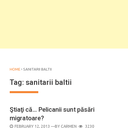
›
HOME
SANITARII BALTII
Tag:
sanitarii baltii
Ştiaţi că… Pelicanii sunt păsări
migratoare?
POSTED
FEBRUARY 12, 2013
—BY
CARMEN
3230