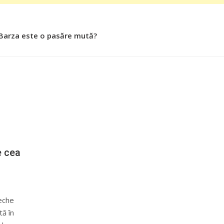
 Barza este o pasăre mută?
e cea
veche
tă în