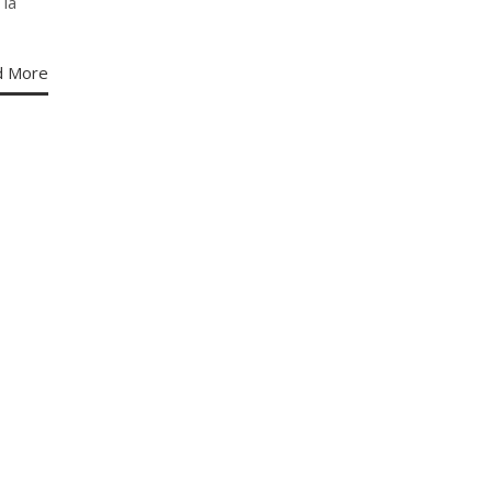
 la
d More