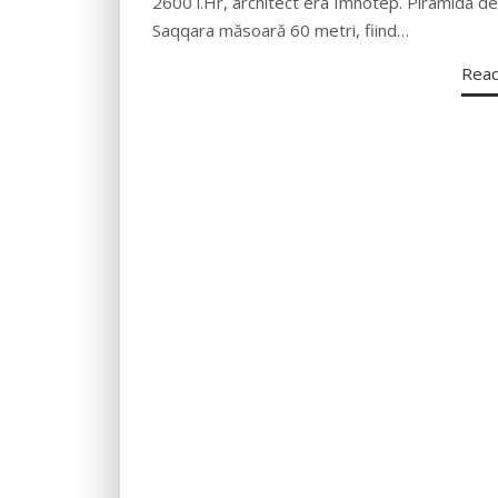
2600 î.Hr, architect era Imhotep. Piramida de
Saqqara măsoară 60 metri, fiind…
Rea