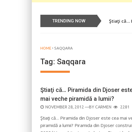
Ştiaţi că…
TRENDING NOW
›
HOME
SAQQARA
Tag:
Saqqara
Ştiaţi că… Piramida din Djoser est
mai veche piramidă a lumii?
POSTED
NOVEMBER 28, 2012
—BY
CARMEN
2281
ON
Ştiaţi că… Piramida din Djoser este cea mai 
piramidă a lumii? Piramida din Djoser construi