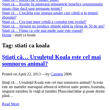
Știați că… Roşiile îsi păstrează substanţele benefice organismului
uman chiar dacă sunt preparate termic?
Ştiaţi că… Ciocârlia este singura pasăre care cântă şi in timpul
zborului?
Știaţi că… Cea mai mare celulă a corpului este ovulul?
Ştiaţi că… Stejarul nu produce ghinde până la vârsta de 50 de ani?
Ştiaţi că… Fiinţa cu cele mai multe oase este crapul?
Home
›
stiati ca koala
Tag:
stiati ca koala
Ştiaţi că… Ursuleţul Koala este cel mai
somnoros animal?
Posted on
April 22, 2013
—by
Carmen
2806
Ştiaţi că… Ursuleţul Koala este cel mai somnoros animal? Acesta
este un mamifer marsupial arboricol ierbivor nativ pentru Australia,
singurul membru în viaţă al familiei Phascolarctidae şi poate dormi
până…
Read More