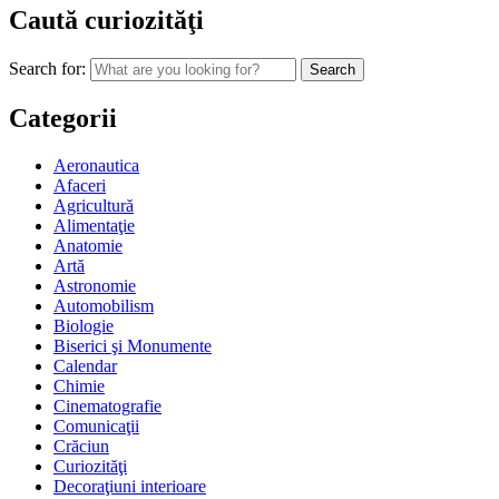
Caută curiozităţi
Search for:
Categorii
Aeronautica
Afaceri
Agricultură
Alimentaţie
Anatomie
Artă
Astronomie
Automobilism
Biologie
Biserici şi Monumente
Calendar
Chimie
Cinematografie
Comunicaţii
Crăciun
Curiozităţi
Decoraţiuni interioare