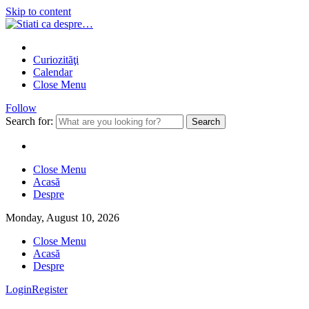
Skip to content
Curiozităţi
Calendar
Close Menu
Follow
Search for:
Close Menu
Acasă
Despre
Monday, August 10, 2026
Close Menu
Acasă
Despre
Login
Register