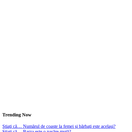
Trending Now
Ştiaţi că… Numărul de coaste la femei şi bărbaţi este acelaşi?
Ştiaţi că… Barza este o pasăre mută?