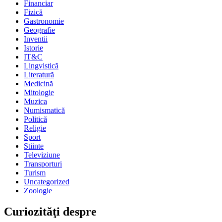
Financiar
Fizică
Gastronomie
Geografie
Inventii
Istorie
IT&C
Lingvistică
Literatură
Medicină
Mitologie
Muzica
Numismatică
Politică
Religie
Sport
Stiinte
Televiziune
Transporturi
Turism
Uncategorized
Zoologie
Curiozităţi despre