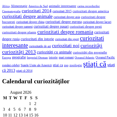
Alimentaţie
animale interesante
America de Sud
Africa
cartea recordurilor
curiozitati 2014
curiozitati despre america
curiozitati 2015
Cinematografie
curiozitati despre animale
curiozitati despre asia
curiozitati despre
curiozitati despre europa
bucuresti
curiozitati despre lacuri
curiozitati despre china
curiozitati despre pasari
curiozitati despre pesti
curiozitati despre oameni
curiozitati despre romania
curiozitati
curiozitati despre plante
curiozitati
curiozitati din istorie
despre rusia
curiozitati din sport
interesante
curiozităţi
curiozitati noi
curiozitatile de azi
curiozităţi 2013
curiozităţi cu animale
curiozităţi din geografie
geografie
istorie
mari romani
Imperiul Otoman
Oceanul Pacific
Europa
Oceanul Atlantic
ştiaţi că
ştiaţi
stiai ca
români celebri
Statele Unite ale Americii
zoologie
zoo
că 2013
ştiaţi că 2014
Calendarul curiozităţilor
August 2026
M
T
W
T
F
S
S
1
2
3
4
5
6
7
8
9
10
11
12
13
14
15
16