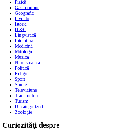
Fizică
Gastronomie
Geografie
Inventii
Istorie
IT&C
Lingvistică
Literatură
Medicină
Mitologie
Muzica
Numismatică
Politică
Religie
Sport
Stiinte
Televiziune
Transporturi
Turism
Uncategorized
Zoologie
Curiozităţi despre