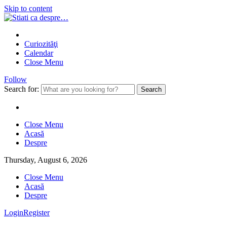
Skip to content
Curiozităţi
Calendar
Close Menu
Follow
Search for:
Close Menu
Acasă
Despre
Thursday, August 6, 2026
Close Menu
Acasă
Despre
Login
Register