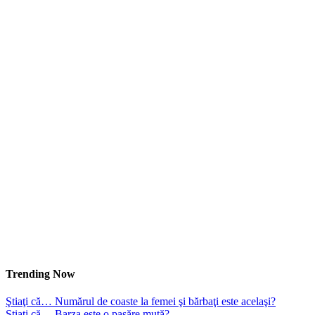
Trending Now
Ştiaţi că… Numărul de coaste la femei şi bărbaţi este acelaşi?
Ştiaţi că… Barza este o pasăre mută?