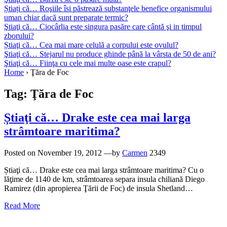
Știați că… Roşiile îsi păstrează substanţele benefice organismului
uman chiar dacă sunt preparate termic?
Ştiaţi că… Ciocârlia este singura pasăre care cântă şi in timpul
zborului?
Știaţi că… Cea mai mare celulă a corpului este ovulul?
Ştiaţi că… Stejarul nu produce ghinde până la vârsta de 50 de ani?
Ştiaţi că… Fiinţa cu cele mai multe oase este crapul?
Home
›
Ţăra de Foc
Tag:
Ţăra de Foc
Știaţi că… Drake este cea mai larga
strâmtoare maritima?
Posted on
November 19, 2012
—by
Carmen
2349
Știaţi că… Drake este cea mai larga strâmtoare maritima? Cu o
lăţime de 1140 de km, strâmtoarea separa insula chiliană Diego
Ramirez (din apropierea Ţării de Foc) de insula Shetland…
Read More