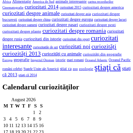
Alimentaţie
animale interesante
America de Sud
Africa
cartea recordurilor
curiozitati 2014
curiozitati despre america
curiozitati 2015
Cinematografie
curiozitati despre animale
curiozitati despre asia
curiozitati despre
curiozitati despre europa
bucuresti
curiozitati despre lacuri
curiozitati despre china
curiozitati despre pasari
curiozitati despre pesti
curiozitati despre oameni
curiozitati despre romania
curiozitati
curiozitati despre plante
curiozitati
curiozitati din istorie
despre rusia
curiozitati din sport
interesante
curiozităţi
curiozitati noi
curiozitatile de azi
curiozităţi 2013
curiozităţi cu animale
curiozităţi din geografie
geografie
istorie
mari romani
Imperiul Otoman
Oceanul Pacific
Europa
Oceanul Atlantic
ştiaţi că
ştiaţi
stiai ca
români celebri
Statele Unite ale Americii
zoologie
zoo
că 2013
ştiaţi că 2014
Calendarul curiozităţilor
August 2026
M
T
W
T
F
S
S
1
2
3
4
5
6
7
8
9
10
11
12
13
14
15
16
17
18
19
20
21
22
23