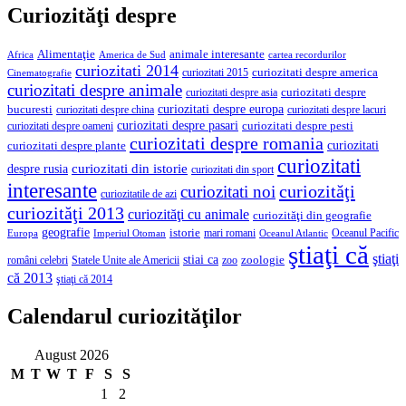
Curiozităţi despre
Alimentaţie
animale interesante
America de Sud
Africa
cartea recordurilor
curiozitati 2014
curiozitati despre america
curiozitati 2015
Cinematografie
curiozitati despre animale
curiozitati despre asia
curiozitati despre
curiozitati despre europa
bucuresti
curiozitati despre lacuri
curiozitati despre china
curiozitati despre pasari
curiozitati despre pesti
curiozitati despre oameni
curiozitati despre romania
curiozitati
curiozitati despre plante
curiozitati
curiozitati din istorie
despre rusia
curiozitati din sport
interesante
curiozităţi
curiozitati noi
curiozitatile de azi
curiozităţi 2013
curiozităţi cu animale
curiozităţi din geografie
geografie
istorie
mari romani
Imperiul Otoman
Oceanul Pacific
Europa
Oceanul Atlantic
ştiaţi că
ştiaţi
stiai ca
români celebri
Statele Unite ale Americii
zoologie
zoo
că 2013
ştiaţi că 2014
Calendarul curiozităţilor
August 2026
M
T
W
T
F
S
S
1
2