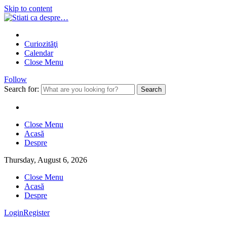
Skip to content
Curiozităţi
Calendar
Close Menu
Follow
Search for:
Close Menu
Acasă
Despre
Thursday, August 6, 2026
Close Menu
Acasă
Despre
Login
Register