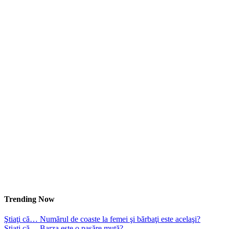
Trending Now
Ştiaţi că… Numărul de coaste la femei şi bărbaţi este acelaşi?
Ştiaţi că… Barza este o pasăre mută?