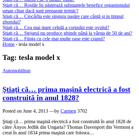
Știați că… Roşiile îsi păstrează substanţele benefice organismului
uman chiar dacă sunt preparate termic?
Ştiaţi că… Ciocârlia este singura pasăre care cântă şi in timpul
zborului?
Știaţi că… Cea mai mare celulă a corpului este ovulul?
Ştiaţi că… Stejarul nu produce ghinde până la vârsta de 50 de ani?
Ştiaţi că… Fiinţa cu cele mai multe oase este crapul?
Home
›
tesla model x
Tag:
tesla model x
Automobilism
Ştiaţi că… prima maşină electrică a fost
construită în anul 1828?
Posted on
June 4, 2013
—by
Carmen
3702
Ştiaţi că… prima maşină electrică a fost construită în anul 1828 de
către Ányos Jedlik din Ungaria? Thomas Davenport din Vermont a
creat în anul 1834 prima maşină care folosea…