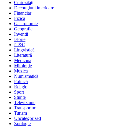
Curiozităţi
Decoraţiuni interioare
Financiar
Fizică
Gastronomie
Geografie
Inventii
Istorie
IT&C
Lingvistică
Literatură
Medicină
Mitologie
Muzica
Numismatică
Politică
Religie
Sport
Stiinte
Televiziune
Transporturi
Turism
Uncategorized
Zoologie