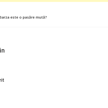
 Barza este o pasăre mută?
 Roşiile îsi păstrează substanţele benefice organismului uman
in
it