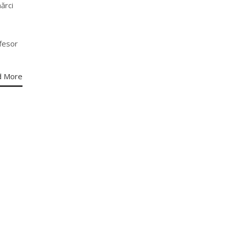
ărci
ofesor
d More