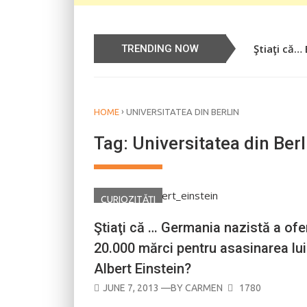
Ştiaţi că…
Știați că…
TRENDING NOW
›
HOME
UNIVERSITATEA DIN BERLIN
Tag:
Universitatea din Berl
CURIOZITĂŢI
Ştiaţi că … Germania nazistă a ofer
20.000 mărci pentru asasinarea lui
Albert Einstein?
POSTED
JUNE 7, 2013
—BY
CARMEN
1780
ON