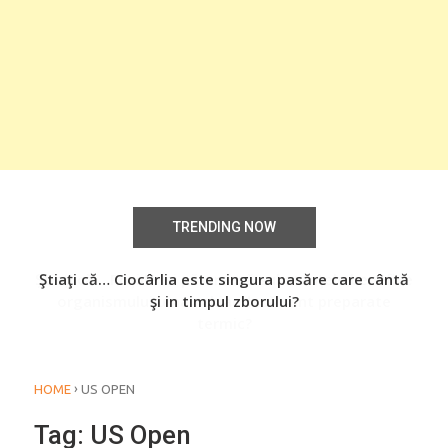
TRENDING NOW
efice
Ştiaţi că… Ciocârlia este singura pasăre care cântă
Ș
te
şi in timpul zborului?
›
HOME
US OPEN
Tag:
US Open