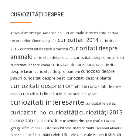
CURIOZITĂŢI DESPRE
Alimentaţie
animale interesante
America de Sud
Africa
cartea
curiozitati 2014
curiozitati
recordurilor
Cinematografie
curiozitati despre
curiozitati despre america
2015
animale
curiozitati despre asia
curiozitati despre bucuresti
curiozitati despre europa
curiozitati
curiozitati despre china
curiozitati despre
despre lacuri
curiozitati despre oameni
pasari
curiozitati despre pesti
curiozitati despre plante
curiozitati despre romania
curiozitati despre
curiozitati din istorie
rusia
curiozitati din sport
curiozitati interesante
curiozitatile de azi
curiozităţi
curiozităţi 2013
curiozitati noi
curiozităţi cu animale
curiozităţi din geografie
Europa
geografie
istorie
mari romani
Imperiul Otoman
Oceanul Atlantic
stiai ca
români celebri
Statele Unite ale Americii
Oceanul Pacific