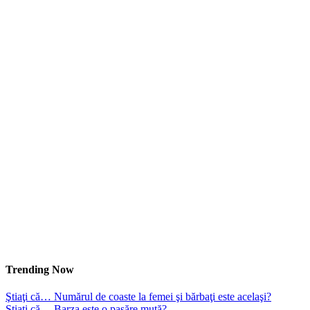
Trending Now
Ştiaţi că… Numărul de coaste la femei şi bărbaţi este acelaşi?
Ştiaţi că… Barza este o pasăre mută?