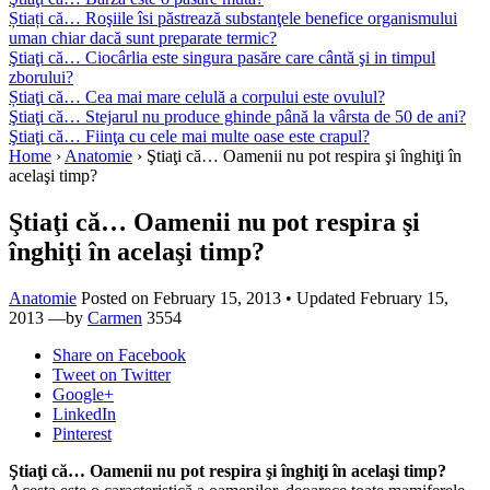
Știați că… Roşiile îsi păstrează substanţele benefice organismului
uman chiar dacă sunt preparate termic?
Ştiaţi că… Ciocârlia este singura pasăre care cântă şi in timpul
zborului?
Știaţi că… Cea mai mare celulă a corpului este ovulul?
Ştiaţi că… Stejarul nu produce ghinde până la vârsta de 50 de ani?
Ştiaţi că… Fiinţa cu cele mai multe oase este crapul?
Home
›
Anatomie
›
Ştiaţi că… Oamenii nu pot respira şi înghiţi în
acelaşi timp?
Ştiaţi că… Oamenii nu pot respira şi
înghiţi în acelaşi timp?
Anatomie
Posted on
February 15, 2013
• Updated February 15,
2013
—by
Carmen
3554
Share
on Facebook
Tweet
on Twitter
Google+
LinkedIn
Pinterest
Ştiaţi că… Oamenii nu pot respira şi înghiţi în acelaşi timp?