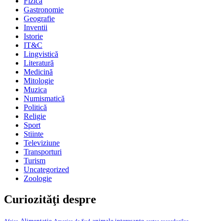
Fizică
Gastronomie
Geografie
Inventii
Istorie
IT&C
Lingvistică
Literatură
Medicină
Mitologie
Muzica
Numismatică
Politică
Religie
Sport
Stiinte
Televiziune
Transporturi
Turism
Uncategorized
Zoologie
Curiozităţi despre