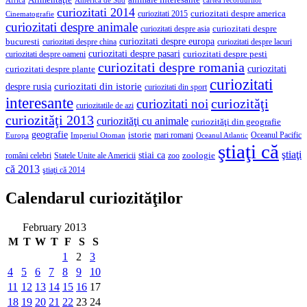
Alimentaţie
animale interesante
America de Sud
Africa
cartea recordurilor
curiozitati 2014
curiozitati despre america
curiozitati 2015
Cinematografie
curiozitati despre animale
curiozitati despre asia
curiozitati despre
curiozitati despre europa
bucuresti
curiozitati despre lacuri
curiozitati despre china
curiozitati despre pasari
curiozitati despre pesti
curiozitati despre oameni
curiozitati despre romania
curiozitati
curiozitati despre plante
curiozitati
curiozitati din istorie
despre rusia
curiozitati din sport
interesante
curiozităţi
curiozitati noi
curiozitatile de azi
curiozităţi 2013
curiozităţi cu animale
curiozităţi din geografie
geografie
istorie
mari romani
Imperiul Otoman
Oceanul Pacific
Europa
Oceanul Atlantic
ştiaţi că
ştiaţi
stiai ca
români celebri
Statele Unite ale Americii
zoologie
zoo
că 2013
ştiaţi că 2014
Calendarul curiozităţilor
February 2013
M
T
W
T
F
S
S
1
2
3
4
5
6
7
8
9
10
11
12
13
14
15
16
17
18
19
20
21
22
23
24