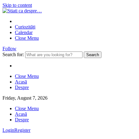
Skip to content
Curiozităţi
Calendar
Close Menu
Follow
Search for:
Close Menu
Acasă
Despre
Friday, August 7, 2026
Close Menu
Acasă
Despre
Login
Register