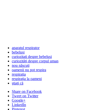
aparatul respirator
bebeluşi
curiozitati despre bebelusi
curiozităţi despre corpul uman
nou născuţi
oamenii nu pot respira
respiraţia
respiraţia la oameni
ştiaţi că
Share
on Facebook
Tweet
on Twitter
Google+
LinkedIn
Pinterest