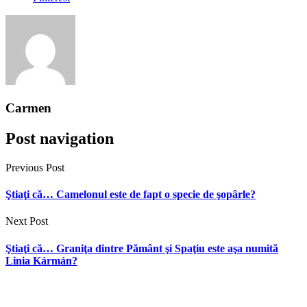
Carmen
Post navigation
Previous Post
Ştiaţi că… Camelonul este de fapt o specie de şopârle?
Next Post
Ştiaţi că… Graniţa dintre Pământ şi Spaţiu este aşa numită
Linia Kármán?