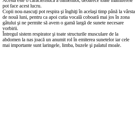
Acesta este o caracteristică a oamenilor, deoarece toate mamiferele
pot face acest lucru.
Copii nou-nascuţi pot respira şi înghiţi în acelaşi timp până la vârsta
de nouă luni, pentru ca apoi cutia vocală coboară mai jos în zona
gâtului şi ne permite să avem o gamă largă de sunete necesare
vorbirii.
Întregul sistem respirator şi toate structurile musculare de la
abdomen la nas joacă un anumit rol în emiterea sunetelor iar cele
mai importante sunt laringele, limba, buzele şi palatul moale.