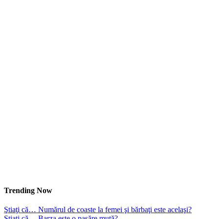
Trending Now
Ştiaţi că… Numărul de coaste la femei şi bărbaţi este acelaşi?
Ştiaţi că… Barza este o pasăre mută?