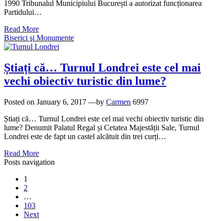
1990 Tribunalul Municipiului București a autorizat funcționarea
Partidului…
Read More
Biserici şi Monumente
Știați că… Turnul Londrei este cel mai
vechi obiectiv turistic din lume?
Posted on
January 6, 2017
—by
Carmen
6997
Știați că… Turnul Londrei este cel mai vechi obiectiv turistic din
lume? Denumit Palatul Regal și Cetatea Majestății Sale, Turnul
Londrei este de fapt un castel alcătuit din trei curți…
Read More
Posts navigation
1
2
…
103
Next