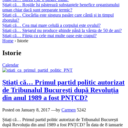
Știați că… Roşiile îsi păstrează substanţele benefice organismului
uman chiar dacă sunt preparate termic?
Ştiaţi că… Ciocârlia este singura pasăre care cântă şi in timpul
zborului?
Știaţi că… Cea mai mare celulă a corpului este ovulul?
Ştiaţi că… Stejarul nu produce ghinde până la vârsta de 50 de ani?
Ştiaţi că… Fiinţa cu cele mai multe oase este crapul?
Home
›
Istorie
Istorie
Calendar
Știați că… Primul partid politic autorizat
de Tribunalul București după Revoluția
din anul 1989 a fost PNȚCD?
Posted on
January 8, 2017
—by
Carmen
5242
Știați că… Primul partid politic autorizat de Tribunalul București
după Revoluția din anul 1989 a fost PNȚCD? În data de 8 ianuarie