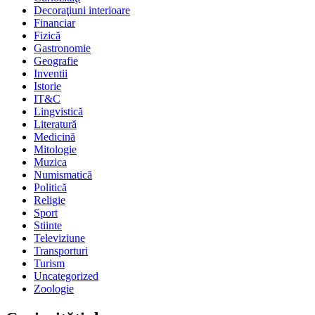
Decoraţiuni interioare
Financiar
Fizică
Gastronomie
Geografie
Inventii
Istorie
IT&C
Lingvistică
Literatură
Medicină
Mitologie
Muzica
Numismatică
Politică
Religie
Sport
Stiinte
Televiziune
Transporturi
Turism
Uncategorized
Zoologie