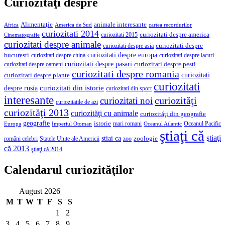
Curiozităţi despre
Alimentaţie
animale interesante
America de Sud
Africa
cartea recordurilor
curiozitati 2014
curiozitati despre america
curiozitati 2015
Cinematografie
curiozitati despre animale
curiozitati despre asia
curiozitati despre
curiozitati despre europa
bucuresti
curiozitati despre lacuri
curiozitati despre china
curiozitati despre pasari
curiozitati despre pesti
curiozitati despre oameni
curiozitati despre romania
curiozitati
curiozitati despre plante
curiozitati
curiozitati din istorie
despre rusia
curiozitati din sport
interesante
curiozităţi
curiozitati noi
curiozitatile de azi
curiozităţi 2013
curiozităţi cu animale
curiozităţi din geografie
geografie
istorie
mari romani
Imperiul Otoman
Oceanul Pacific
Europa
Oceanul Atlantic
ştiaţi că
ştiaţi
stiai ca
români celebri
Statele Unite ale Americii
zoologie
zoo
că 2013
ştiaţi că 2014
Calendarul curiozităţilor
August 2026
M
T
W
T
F
S
S
1
2
3
4
5
6
7
8
9