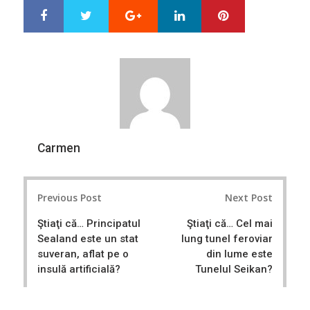
Google+
LinkedIn
Pinterest
S
T
h
w
a
e
r
e
e
t
Carmen
Post
Previous Post
Next Post
navigation
Ştiaţi că… Principatul
Ştiaţi că… Cel mai
Sealand este un stat
lung tunel feroviar
suveran, aflat pe o
din lume este
insulă artificială?
Tunelul Seikan?