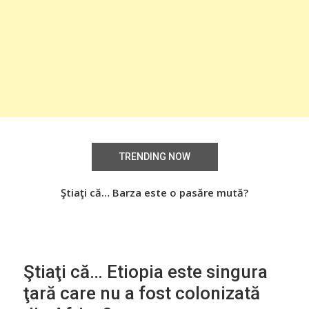
TRENDING NOW
Știați că… Roşiile îsi păstrează substanţele benefice
Ştiaţi că… Barza este o pasăre mută?
Şti
organismului uman chiar dacă sunt preparate
termic?
Ştiaţi că… Etiopia este singura
ţară care nu a fost colonizată