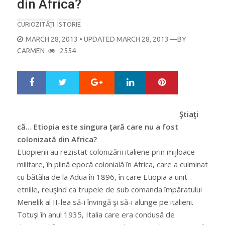
din Africa?
CURIOZITĂŢI
ISTORIE
POSTED
MARCH 28, 2013
• UPDATED MARCH 28, 2013
—BY
ON
CARMEN
2554
Google+
LinkedIn
Pinterest
S
T
h
w
a
e
r
e
Ştiaţi
e
t
că… Etiopia este singura ţară care nu a fost
colonizată din Africa?
Etiopienii au rezistat colonizării italiene prin mijloace
militare, în plină epocă colonială în Africa, care a culminat
cu bătălia de la Adua în 1896, în care Etiopia a unit
etniile, reuşind ca trupele de sub comanda împăratului
Menelik al II-lea să-i învingă şi să-i alunge pe italieni.
Totuşi în anul 1935, Italia care era condusă de