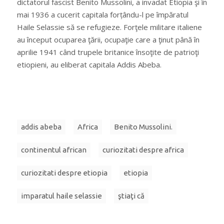
dictatorul fascist Benito Mussolini, a invadat Etiopia şi în
mai 1936 a cucerit capitala forțându-l pe împăratul
Haile Selassie să se refugieze. Forţele militare italiene
au început ocuparea ţării, ocupaţie care a ţinut până în
aprilie 1941 când trupele britanice însoţite de patrioţi
etiopieni, au eliberat capitala Addis Abeba.
addis abeba
Africa
Benito Mussolini.
continentul african
curiozitati despre africa
curiozitati despre etiopia
etiopia
imparatul haile selassie
ştiaţi că