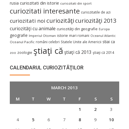
curiozitati din istorie
rusia
curiozitati din sport
curiozitati interesante
curiozitatile de azi
curiozităţi
curiozităţi 2013
curiozitati noi
curiozităţi cu animale
curiozităţi din geografie
Europa
geografie
istorie
mari romani
Imperiul Otoman
Oceanul Atlantic
stiai ca
români celebri
Statele Unite ale Americii
Oceanul Pacific
ştiaţi că
ştiaţi că 2013
zoologie
ştiaţi că 2014
zoo
CALENDARUL CURIOZITĂŢILOR
MARCH 2013
M
T
W
T
F
S
S
1
2
3
4
5
6
7
8
9
10