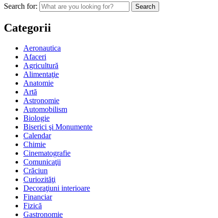
Search for:
Categorii
Aeronautica
Afaceri
Agricultură
Alimentaţie
Anatomie
Artă
Astronomie
Automobilism
Biologie
Biserici şi Monumente
Calendar
Chimie
Cinematografie
Comunicaţii
Crăciun
Curiozităţi
Decoraţiuni interioare
Financiar
Fizică
Gastronomie