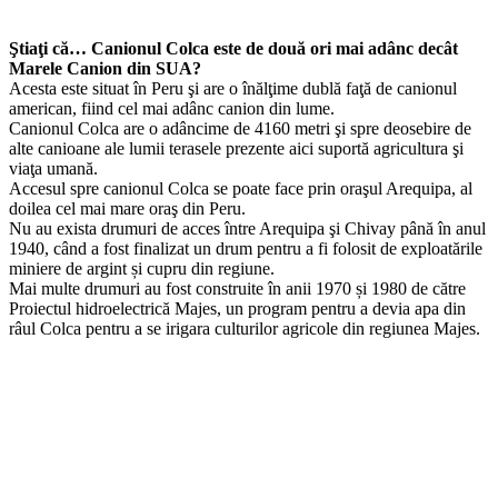
Ştiaţi că… Canionul Colca este de două ori mai adânc decât
Marele Canion din SUA?
Acesta este situat în Peru şi are o înălţime dublă faţă de canionul
american, fiind cel mai adânc canion din lume.
Canionul Colca are o adâncime de 4160 metri şi spre deosebire de
alte canioane ale lumii terasele prezente aici suportă agricultura şi
viaţa umană.
Accesul spre canionul Colca se poate face prin oraşul Arequipa, al
doilea cel mai mare oraş din Peru.
Nu au exista drumuri de acces între Arequipa şi Chivay până în anul
1940, când a fost finalizat un drum pentru a fi folosit de exploatările
miniere de argint și cupru din regiune.
Mai multe drumuri au fost construite în anii 1970 și 1980 de către
Proiectul hidroelectrică Majes, un program pentru a devia apa din
râul Colca pentru a se irigara culturilor agricole din regiunea Majes.