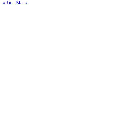
« Jan
Mar »