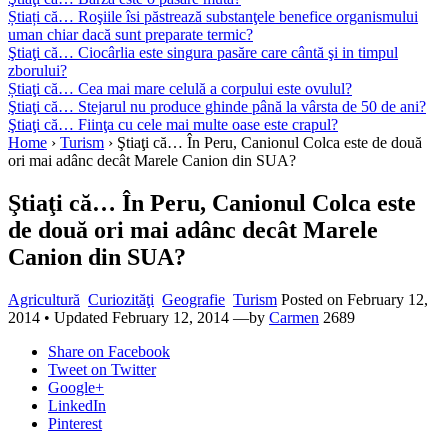
Știați că… Roşiile îsi păstrează substanţele benefice organismului
uman chiar dacă sunt preparate termic?
Ştiaţi că… Ciocârlia este singura pasăre care cântă şi in timpul
zborului?
Știaţi că… Cea mai mare celulă a corpului este ovulul?
Ştiaţi că… Stejarul nu produce ghinde până la vârsta de 50 de ani?
Ştiaţi că… Fiinţa cu cele mai multe oase este crapul?
Home
›
Turism
›
Ştiaţi că… În Peru, Canionul Colca este de două
ori mai adânc decât Marele Canion din SUA?
Ştiaţi că… În Peru, Canionul Colca este
de două ori mai adânc decât Marele
Canion din SUA?
Agricultură
Curiozităţi
Geografie
Turism
Posted on
February 12,
2014
• Updated February 12, 2014
—by
Carmen
2689
Share
on Facebook
Tweet
on Twitter
Google+
LinkedIn
Pinterest