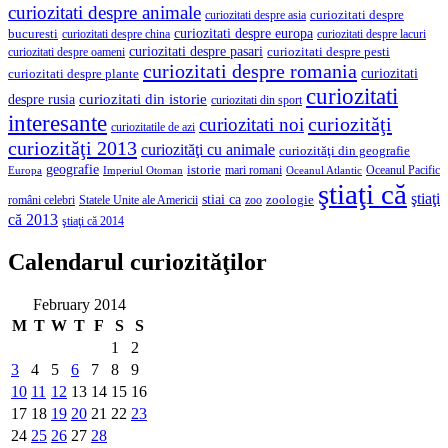
curiozitati despre animale
curiozitati despre asia
curiozitati despre
curiozitati despre europa
bucuresti
curiozitati despre lacuri
curiozitati despre china
curiozitati despre pasari
curiozitati despre pesti
curiozitati despre oameni
curiozitati despre romania
curiozitati
curiozitati despre plante
curiozitati
curiozitati din istorie
despre rusia
curiozitati din sport
interesante
curiozităţi
curiozitati noi
curiozitatile de azi
curiozităţi 2013
curiozităţi cu animale
curiozităţi din geografie
geografie
istorie
mari romani
Imperiul Otoman
Oceanul Pacific
Europa
Oceanul Atlantic
ştiaţi că
ştiaţi
stiai ca
români celebri
Statele Unite ale Americii
zoologie
zoo
că 2013
ştiaţi că 2014
Calendarul curiozităţilor
February 2014
M
T
W
T
F
S
S
1
2
3
4
5
6
7
8
9
10
11
12
13
14
15
16
17
18
19
20
21
22
23
24
25
26
27
28