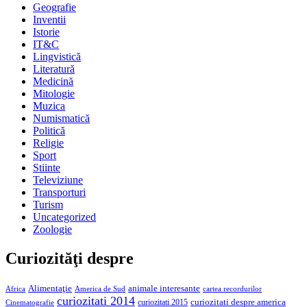
Geografie
Inventii
Istorie
IT&C
Lingvistică
Literatură
Medicină
Mitologie
Muzica
Numismatică
Politică
Religie
Sport
Stiinte
Televiziune
Transporturi
Turism
Uncategorized
Zoologie
Curiozităţi despre
Alimentaţie
animale interesante
America de Sud
Africa
cartea recordurilor
curiozitati 2014
curiozitati despre america
curiozitati 2015
Cinematografie