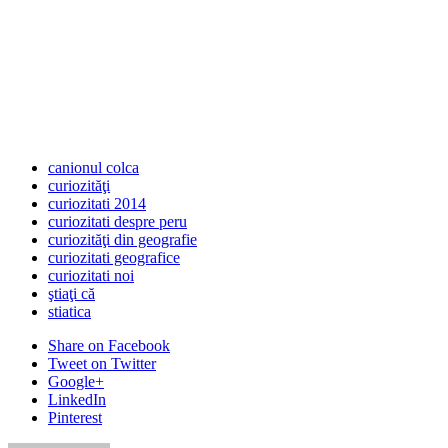
canionul colca
curiozităţi
curiozitati 2014
curiozitati despre peru
curiozităţi din geografie
curiozitati geografice
curiozitati noi
ştiaţi că
stiatica
Share
on Facebook
Tweet
on Twitter
Google+
LinkedIn
Pinterest