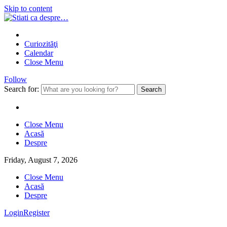
Skip to content
Curiozităţi
Calendar
Close Menu
Follow
Search for:
Close Menu
Acasă
Despre
Friday, August 7, 2026
Close Menu
Acasă
Despre
Login
Register