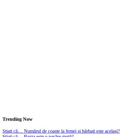
Trending Now
Ştiaţi că… Numărul de coaste la femei şi bărbaţi este acelaşi?
Ştiaţi că… Barza este o pasăre mută?