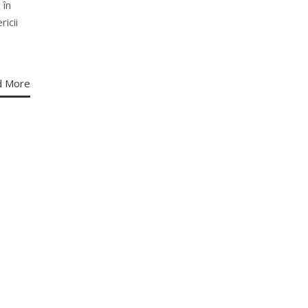
 în
icii
d More