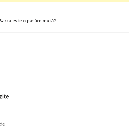
 Barza este o pasăre mută?
 Roşiile îsi păstrează substanţele benefice organismului uman
zite
 de