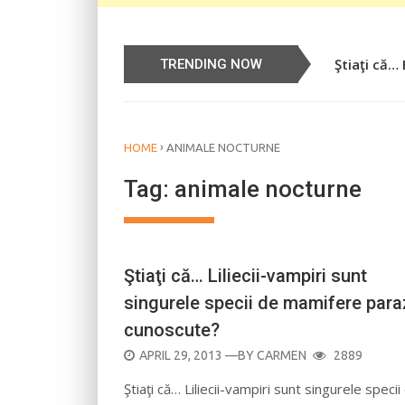
Ştiaţi că…
Știați că…
TRENDING NOW
›
HOME
ANIMALE NOCTURNE
Tag:
animale nocturne
Ştiaţi că… Liliecii-vampiri sunt
singurele specii de mamifere para
cunoscute?
POSTED
APRIL 29, 2013
—BY
CARMEN
2889
ON
Ştiaţi că… Liliecii-vampiri sunt singurele specii