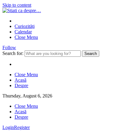
Skip to content
Curiozităţi
Calendar
Close Menu
Follow
Search for:
Close Menu
Acasă
Despre
Thursday, August 6, 2026
Close Menu
Acasă
Despre
Login
Register