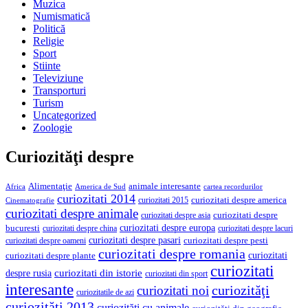
Muzica
Numismatică
Politică
Religie
Sport
Stiinte
Televiziune
Transporturi
Turism
Uncategorized
Zoologie
Curiozităţi despre
Alimentaţie
animale interesante
America de Sud
Africa
cartea recordurilor
curiozitati 2014
curiozitati despre america
curiozitati 2015
Cinematografie
curiozitati despre animale
curiozitati despre asia
curiozitati despre
curiozitati despre europa
bucuresti
curiozitati despre lacuri
curiozitati despre china
curiozitati despre pasari
curiozitati despre pesti
curiozitati despre oameni
curiozitati despre romania
curiozitati
curiozitati despre plante
curiozitati
curiozitati din istorie
despre rusia
curiozitati din sport
interesante
curiozităţi
curiozitati noi
curiozitatile de azi
curiozităţi 2013
curiozităţi cu animale