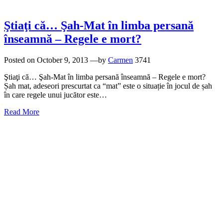
Ştiaţi că… Şah-Mat în limba persană
înseamnă – Regele e mort?
Posted on
October 9, 2013
—by
Carmen
3741
Ştiaţi că… Şah-Mat în limba persană înseamnă – Regele e mort?
Șah mat, adeseori prescurtat ca “mat” este o situație în jocul de șah
în care regele unui jucător este…
Read More