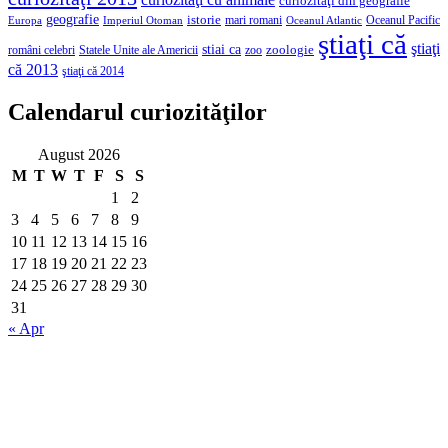
curiozităţi din geografie
geografie
istorie
mari romani
Imperiul Otoman
Oceanul Pacific
Europa
Oceanul Atlantic
ştiaţi că
ştiaţi
stiai ca
români celebri
Statele Unite ale Americii
zoologie
zoo
că 2013
ştiaţi că 2014
Calendarul curiozităţilor
August 2026
M
T
W
T
F
S
S
1
2
3
4
5
6
7
8
9
10
11
12
13
14
15
16
17
18
19
20
21
22
23
24
25
26
27
28
29
30
31
« Apr