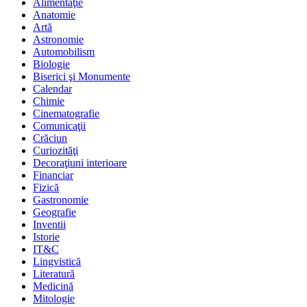
Alimentaţie
Anatomie
Artă
Astronomie
Automobilism
Biologie
Biserici şi Monumente
Calendar
Chimie
Cinematografie
Comunicaţii
Crăciun
Curiozităţi
Decoraţiuni interioare
Financiar
Fizică
Gastronomie
Geografie
Inventii
Istorie
IT&C
Lingvistică
Literatură
Medicină
Mitologie