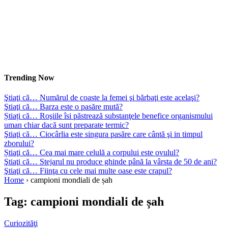
Trending Now
Ştiaţi că… Numărul de coaste la femei şi bărbaţi este acelaşi?
Ştiaţi că… Barza este o pasăre mută?
Știați că… Roşiile îsi păstrează substanţele benefice organismului
uman chiar dacă sunt preparate termic?
Ştiaţi că… Ciocârlia este singura pasăre care cântă şi in timpul
zborului?
Știaţi că… Cea mai mare celulă a corpului este ovulul?
Ştiaţi că… Stejarul nu produce ghinde până la vârsta de 50 de ani?
Ştiaţi că… Fiinţa cu cele mai multe oase este crapul?
Home
›
campioni mondiali de șah
Tag:
campioni mondiali de șah
Curiozităţi