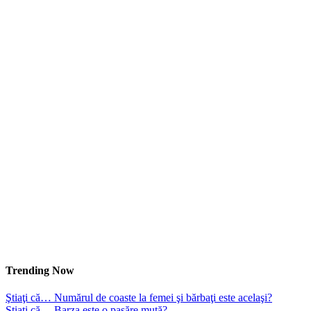
Trending Now
Ştiaţi că… Numărul de coaste la femei şi bărbaţi este acelaşi?
Ştiaţi că… Barza este o pasăre mută?