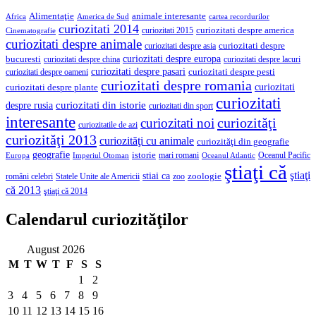
Alimentaţie
animale interesante
America de Sud
Africa
cartea recordurilor
curiozitati 2014
curiozitati despre america
curiozitati 2015
Cinematografie
curiozitati despre animale
curiozitati despre asia
curiozitati despre
curiozitati despre europa
bucuresti
curiozitati despre lacuri
curiozitati despre china
curiozitati despre pasari
curiozitati despre pesti
curiozitati despre oameni
curiozitati despre romania
curiozitati
curiozitati despre plante
curiozitati
curiozitati din istorie
despre rusia
curiozitati din sport
interesante
curiozităţi
curiozitati noi
curiozitatile de azi
curiozităţi 2013
curiozităţi cu animale
curiozităţi din geografie
geografie
istorie
mari romani
Imperiul Otoman
Oceanul Pacific
Europa
Oceanul Atlantic
ştiaţi că
ştiaţi
stiai ca
români celebri
Statele Unite ale Americii
zoologie
zoo
că 2013
ştiaţi că 2014
Calendarul curiozităţilor
August 2026
M
T
W
T
F
S
S
1
2
3
4
5
6
7
8
9
10
11
12
13
14
15
16