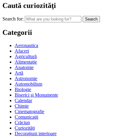
Caută curiozităţi
Search for:
Categorii
Aeronautica
Afaceri
Agricultură
Alimentaţie
Anatomie
Artă
Astronomie
Automobilism
Biologie
Biserici şi Monumente
Calendar
Chimie
Cinematografie
Comunicaţii
Crăciun
Curiozităţi
Decoraţiuni interioare