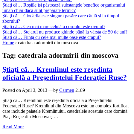
Știați că… Roşiile îsi păstrează substanţele benefice organismului
uman chiar dacă sunt preparate termic?
Ştiaţi că… Ciocârlia este singura pasăre care cântă şi in timpul
zborului?
Știaţi că… Cea mai mare celulă a corpului este ovulul?
Ştiaţi că… Stejarul nu produce ghinde până la vârsta de 50 de ani?
Ştiaţi că… Fiinţa cu cele mai multe oase este crapul?
Home
›
catedrala adormirii din moscova
Tag:
catedrala adormirii din moscova
Ştiaţi că… Kremlinul este reşedinta
oficială a Preşedintelui Federaţiei Ruse?
Posted on
April 3, 2013
—by
Carmen
2189
Ştiaţi că… Kremlinul este reşedinta oficială a Preşedintelui
Federaţiei Ruse? Kremlinul din Moscova este un complex fortificat
care include palatele Kremlinului, catedralele acestuia care domină
Piaţa Roşie din Moscova şi…
Read More