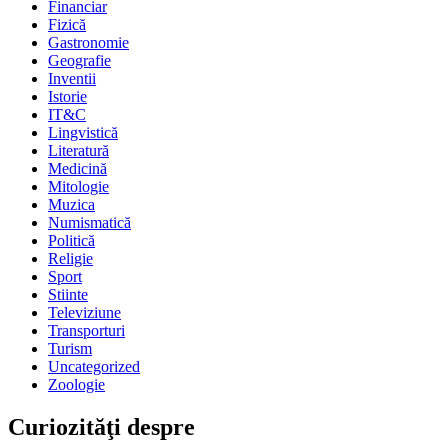
Financiar
Fizică
Gastronomie
Geografie
Inventii
Istorie
IT&C
Lingvistică
Literatură
Medicină
Mitologie
Muzica
Numismatică
Politică
Religie
Sport
Stiinte
Televiziune
Transporturi
Turism
Uncategorized
Zoologie
Curiozităţi despre