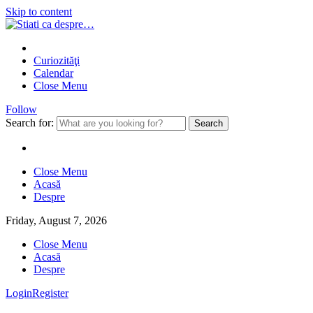
Skip to content
Curiozităţi
Calendar
Close Menu
Follow
Search for:
Close Menu
Acasă
Despre
Friday, August 7, 2026
Close Menu
Acasă
Despre
Login
Register