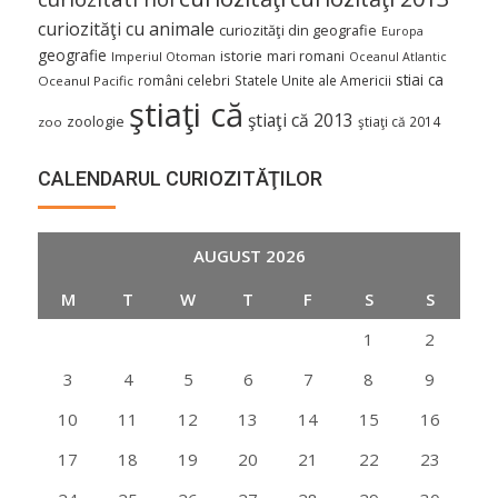
curiozităţi cu animale
curiozităţi din geografie
Europa
geografie
istorie
mari romani
Imperiul Otoman
Oceanul Atlantic
stiai ca
români celebri
Statele Unite ale Americii
Oceanul Pacific
ştiaţi că
ştiaţi că 2013
zoologie
ştiaţi că 2014
zoo
CALENDARUL CURIOZITĂŢILOR
AUGUST 2026
M
T
W
T
F
S
S
1
2
3
4
5
6
7
8
9
10
11
12
13
14
15
16
17
18
19
20
21
22
23