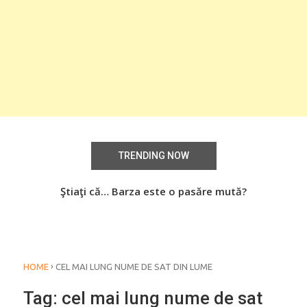
TRENDING NOW
aţi
Ştiaţi că… Barza este o pasăre mută?
Știa
o
›
HOME
CEL MAI LUNG NUME DE SAT DIN LUME
Tag:
cel mai lung nume de sat