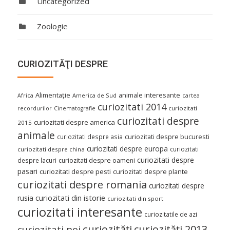
Uncategorized
Zoologie
CURIOZITĂŢI DESPRE
Alimentaţie
animale interesante
America de Sud
Africa
cartea
curiozitati 2014
curiozitati
recordurilor
Cinematografie
curiozitati despre
curiozitati despre america
2015
animale
curiozitati despre asia
curiozitati despre bucuresti
curiozitati despre europa
curiozitati
curiozitati despre china
curiozitati despre
despre lacuri
curiozitati despre oameni
pasari
curiozitati despre pesti
curiozitati despre plante
curiozitati despre romania
curiozitati despre
curiozitati din istorie
rusia
curiozitati din sport
curiozitati interesante
curiozitatile de azi
curiozităţi
curiozităţi 2013
curiozitati noi