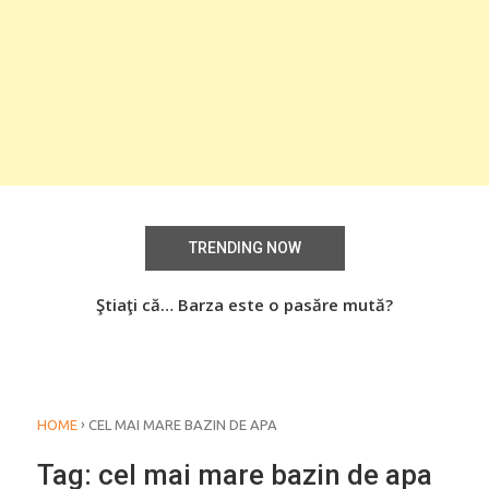
TRENDING NOW
aţi
Ştiaţi că… Barza este o pasăre mută?
Știa
o
›
HOME
CEL MAI MARE BAZIN DE APA
Tag:
cel mai mare bazin de apa