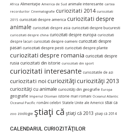
Alimentaţie
animale interesante
America de Sud
Africa
cartea
curiozitati 2014
curiozitati
recordurilor
Cinematografie
curiozitati despre
curiozitati despre america
2015
animale
curiozitati despre asia
curiozitati despre bucuresti
curiozitati despre europa
curiozitati
curiozitati despre china
curiozitati despre
despre lacuri
curiozitati despre oameni
pasari
curiozitati despre pesti
curiozitati despre plante
curiozitati despre romania
curiozitati despre
curiozitati din istorie
rusia
curiozitati din sport
curiozitati interesante
curiozitatile de azi
curiozităţi
curiozităţi 2013
curiozitati noi
curiozităţi cu animale
curiozităţi din geografie
Europa
geografie
istorie
mari romani
Imperiul Otoman
Oceanul Atlantic
stiai ca
români celebri
Statele Unite ale Americii
Oceanul Pacific
ştiaţi că
ştiaţi că 2013
zoologie
ştiaţi că 2014
zoo
CALENDARUL CURIOZITĂŢILOR