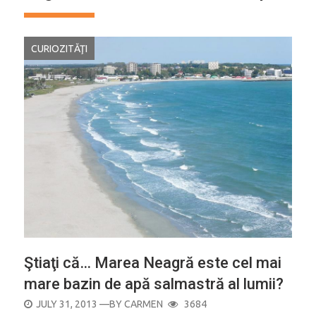
CURIOZITĂŢI
Ştiaţi că… Marea Neagră este cel mai
mare bazin de apă salmastră al lumii?
POSTED
JULY 31, 2013
—BY
CARMEN
3684