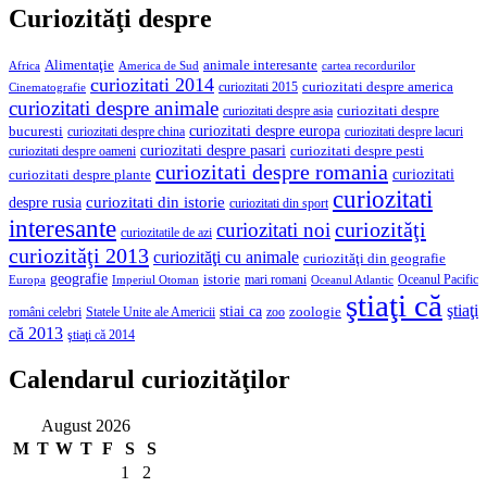
Curiozităţi despre
Alimentaţie
animale interesante
America de Sud
Africa
cartea recordurilor
curiozitati 2014
curiozitati despre america
curiozitati 2015
Cinematografie
curiozitati despre animale
curiozitati despre asia
curiozitati despre
curiozitati despre europa
bucuresti
curiozitati despre lacuri
curiozitati despre china
curiozitati despre pasari
curiozitati despre pesti
curiozitati despre oameni
curiozitati despre romania
curiozitati
curiozitati despre plante
curiozitati
curiozitati din istorie
despre rusia
curiozitati din sport
interesante
curiozităţi
curiozitati noi
curiozitatile de azi
curiozităţi 2013
curiozităţi cu animale
curiozităţi din geografie
geografie
istorie
mari romani
Imperiul Otoman
Oceanul Pacific
Europa
Oceanul Atlantic
ştiaţi că
ştiaţi
stiai ca
români celebri
Statele Unite ale Americii
zoologie
zoo
că 2013
ştiaţi că 2014
Calendarul curiozităţilor
August 2026
M
T
W
T
F
S
S
1
2