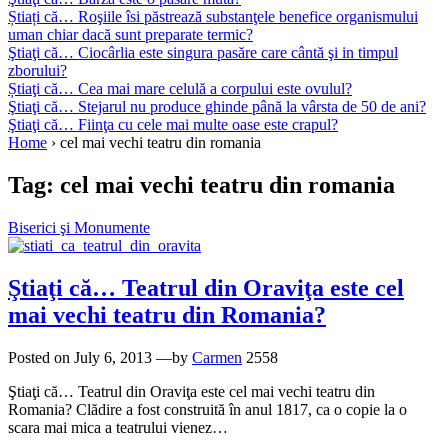
Știați că… Roşiile îsi păstrează substanţele benefice organismului
uman chiar dacă sunt preparate termic?
Ştiaţi că… Ciocârlia este singura pasăre care cântă şi in timpul
zborului?
Știaţi că… Cea mai mare celulă a corpului este ovulul?
Ştiaţi că… Stejarul nu produce ghinde până la vârsta de 50 de ani?
Ştiaţi că… Fiinţa cu cele mai multe oase este crapul?
Home
›
cel mai vechi teatru din romania
Tag:
cel mai vechi teatru din romania
Biserici şi Monumente
Ştiaţi că… Teatrul din Oraviţa este cel
mai vechi teatru din Romania?
Posted on
July 6, 2013
—by
Carmen
2558
Ştiaţi că… Teatrul din Oraviţa este cel mai vechi teatru din
Romania? Clădire a fost construită în anul 1817, ca o copie la o
scara mai mica a teatrului vienez…