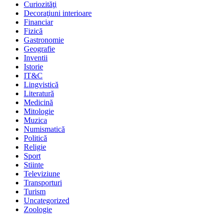
Curiozităţi
Decoraţiuni interioare
Financiar
Fizică
Gastronomie
Geografie
Inventii
Istorie
IT&C
Lingvistică
Literatură
Medicină
Mitologie
Muzica
Numismatică
Politică
Religie
Sport
Stiinte
Televiziune
Transporturi
Turism
Uncategorized
Zoologie