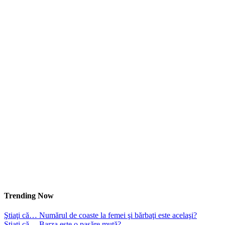
Trending Now
Ştiaţi că… Numărul de coaste la femei şi bărbaţi este acelaşi?
Ştiaţi că… Barza este o pasăre mută?