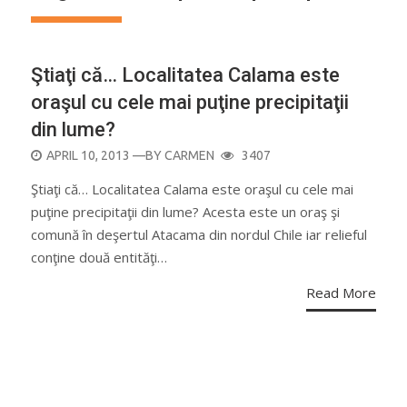
Ştiaţi că… Localitatea Calama este
oraşul cu cele mai puţine precipitaţii
din lume?
POSTED
APRIL 10, 2013
—BY
CARMEN
3407
ON
Ştiaţi că… Localitatea Calama este oraşul cu cele mai
puţine precipitaţii din lume? Acesta este un oraş şi
comună în deşertul Atacama din nordul Chile iar relieful
conţine două entităţi…
Read More