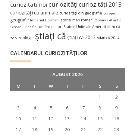
curiozităţi
curiozităţi 2013
curiozitati noi
curiozităţi cu animale
curiozităţi din geografie
Europa
geografie
istorie
mari romani
Imperiul Otoman
Oceanul Atlantic
stiai ca
români celebri
Statele Unite ale Americii
Oceanul Pacific
ştiaţi că
ştiaţi că 2013
zoologie
ştiaţi că 2014
zoo
CALENDARUL CURIOZITĂŢILOR
AUGUST 2026
M
T
W
T
F
S
S
1
2
3
4
5
6
7
8
9
10
11
12
13
14
15
16
17
18
19
20
21
22
23