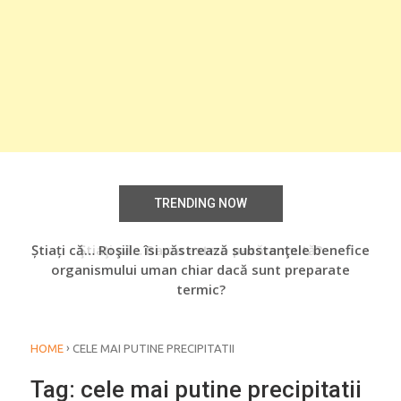
TRENDING NOW
Știați că… Roşiile îsi păstrează substanţele benefice
Ştiaţi că… Barza este o pasăre mută?
Şti
organismului uman chiar dacă sunt preparate
termic?
›
HOME
CELE MAI PUTINE PRECIPITATII
Tag:
cele mai putine precipitatii