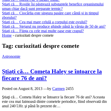
Știați că… Roşiile îsi păstrează substanţele benefice organismului
uman chiar dacă sunt preparate termic?
Ştiaţi că… Ciocârlia este singura pasăre care cântă şi in timpul
zborului?
Știaţi că… Cea mai mare celulă a corpului este ovulul?
Ştiaţi că… Stejarul nu produce ghinde până la vârsta de 50 de ani?
Ştiaţi că… Fiinţa cu cele mai multe oase este crapul?
Home
›
curiozitati despre comete
Tag:
curiozitati despre comete
Astronomie
Ştiaţi că… Cometa Haley se întoarce la
fiecare 76 de ani?
Posted on
August 8, 2013
—by
Carmen
2455
Ştiaţi că… Cometa Haley se întoarce la fiecare 76 de ani? Aceasta
este cea mai faimoasă dintre cometele periodice, fiind observată din
anul 240 î.Hr. şi până în prezent de…