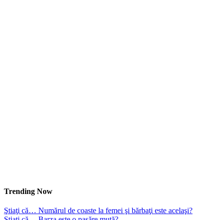
Trending Now
Ştiaţi că… Numărul de coaste la femei şi bărbaţi este acelaşi?
Ştiaţi că… Barza este o pasăre mută?