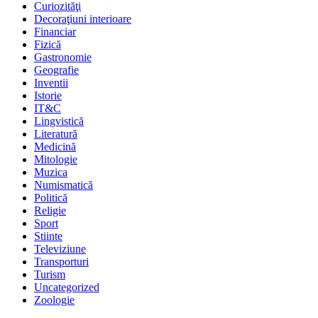
Curiozităţi
Decoraţiuni interioare
Financiar
Fizică
Gastronomie
Geografie
Inventii
Istorie
IT&C
Lingvistică
Literatură
Medicină
Mitologie
Muzica
Numismatică
Politică
Religie
Sport
Stiinte
Televiziune
Transporturi
Turism
Uncategorized
Zoologie