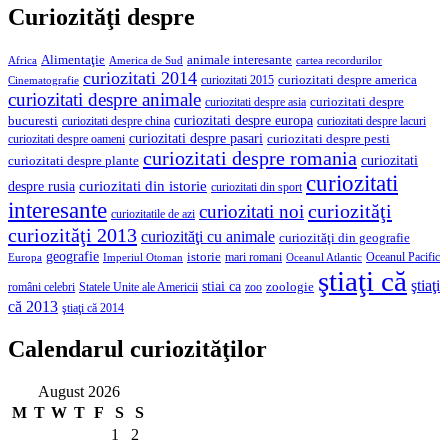
Curiozităţi despre
Alimentaţie
animale interesante
America de Sud
Africa
cartea recordurilor
curiozitati 2014
curiozitati despre america
curiozitati 2015
Cinematografie
curiozitati despre animale
curiozitati despre asia
curiozitati despre
curiozitati despre europa
bucuresti
curiozitati despre lacuri
curiozitati despre china
curiozitati despre pasari
curiozitati despre pesti
curiozitati despre oameni
curiozitati despre romania
curiozitati
curiozitati despre plante
curiozitati
curiozitati din istorie
despre rusia
curiozitati din sport
interesante
curiozităţi
curiozitati noi
curiozitatile de azi
curiozităţi 2013
curiozităţi cu animale
curiozităţi din geografie
geografie
istorie
mari romani
Imperiul Otoman
Oceanul Pacific
Europa
Oceanul Atlantic
ştiaţi că
ştiaţi
stiai ca
români celebri
Statele Unite ale Americii
zoologie
zoo
că 2013
ştiaţi că 2014
Calendarul curiozităţilor
August 2026
M
T
W
T
F
S
S
1
2