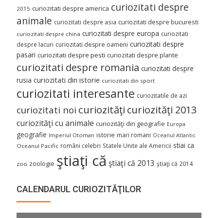
curiozitati despre
curiozitati despre america
2015
animale
curiozitati despre asia
curiozitati despre bucuresti
curiozitati despre europa
curiozitati
curiozitati despre china
curiozitati despre
despre lacuri
curiozitati despre oameni
pasari
curiozitati despre pesti
curiozitati despre plante
curiozitati despre romania
curiozitati despre
curiozitati din istorie
rusia
curiozitati din sport
curiozitati interesante
curiozitatile de azi
curiozităţi
curiozităţi 2013
curiozitati noi
curiozităţi cu animale
curiozităţi din geografie
Europa
geografie
istorie
mari romani
Imperiul Otoman
Oceanul Atlantic
stiai ca
români celebri
Statele Unite ale Americii
Oceanul Pacific
ştiaţi că
ştiaţi că 2013
zoologie
ştiaţi că 2014
zoo
CALENDARUL CURIOZITĂŢILOR