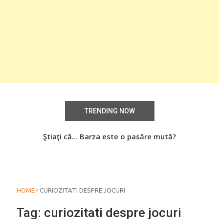
TRENDING NOW
aţi
Ştiaţi că… Barza este o pasăre mută?
Știa
o
›
HOME
CURIOZITATI DESPRE JOCURI
Tag:
curiozitati despre jocuri