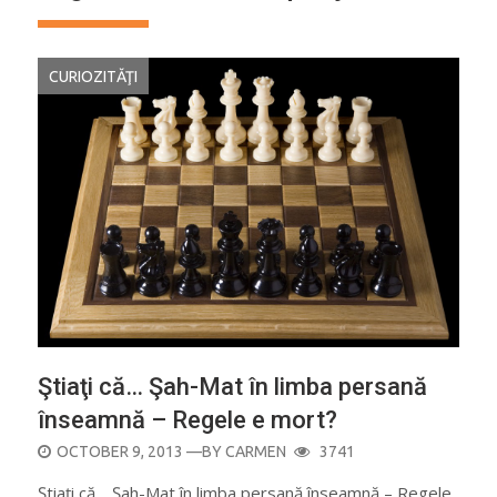
CURIOZITĂŢI
Ştiaţi că… Şah-Mat în limba persană
înseamnă – Regele e mort?
POSTED
OCTOBER 9, 2013
—BY
CARMEN
3741
ON
Ştiaţi că… Şah-Mat în limba persană înseamnă – Regele