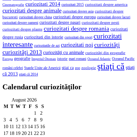
curiozitati 2014
curiozitati despre america
curiozitati 2015
Cinematografie
curiozitati despre animale
curiozitati despre asia
curiozitati despre
curiozitati despre europa
bucuresti
curiozitati despre lacuri
curiozitati despre china
curiozitati despre pasari
curiozitati despre pesti
curiozitati despre oameni
curiozitati despre romania
curiozitati
curiozitati despre plante
curiozitati
curiozitati din istorie
despre rusia
curiozitati din sport
interesante
curiozităţi
curiozitati noi
curiozitatile de azi
curiozităţi 2013
curiozităţi cu animale
curiozităţi din geografie
geografie
istorie
mari romani
Imperiul Otoman
Oceanul Pacific
Europa
Oceanul Atlantic
ştiaţi că
ştiaţi
stiai ca
români celebri
Statele Unite ale Americii
zoologie
zoo
că 2013
ştiaţi că 2014
Calendarul curiozităţilor
August 2026
M
T
W
T
F
S
S
1
2
3
4
5
6
7
8
9
10
11
12
13
14
15
16
17
18
19
20
21
22
23