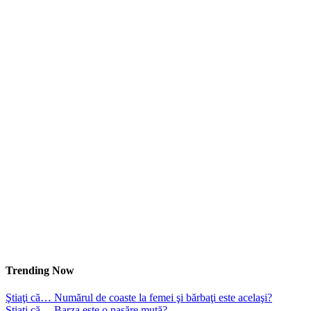
Trending Now
Ştiaţi că… Numărul de coaste la femei şi bărbaţi este acelaşi?
Ştiaţi că… Barza este o pasăre mută?