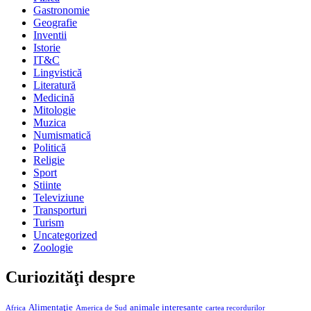
Gastronomie
Geografie
Inventii
Istorie
IT&C
Lingvistică
Literatură
Medicină
Mitologie
Muzica
Numismatică
Politică
Religie
Sport
Stiinte
Televiziune
Transporturi
Turism
Uncategorized
Zoologie
Curiozităţi despre
Alimentaţie
animale interesante
America de Sud
Africa
cartea recordurilor