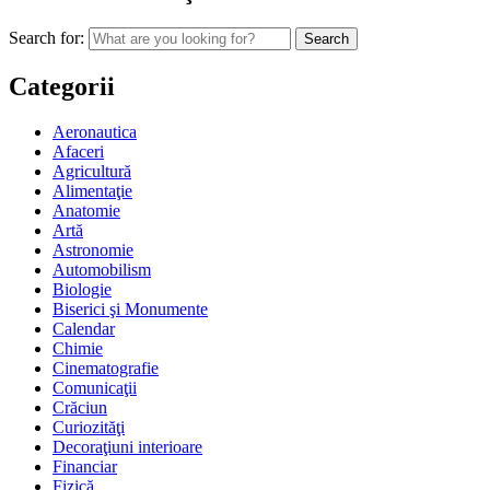
Search for:
Categorii
Aeronautica
Afaceri
Agricultură
Alimentaţie
Anatomie
Artă
Astronomie
Automobilism
Biologie
Biserici şi Monumente
Calendar
Chimie
Cinematografie
Comunicaţii
Crăciun
Curiozităţi
Decoraţiuni interioare
Financiar
Fizică