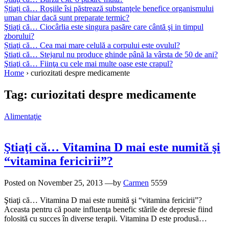
Știați că… Roşiile îsi păstrează substanţele benefice organismului
uman chiar dacă sunt preparate termic?
Ştiaţi că… Ciocârlia este singura pasăre care cântă şi in timpul
zborului?
Știaţi că… Cea mai mare celulă a corpului este ovulul?
Ştiaţi că… Stejarul nu produce ghinde până la vârsta de 50 de ani?
Ştiaţi că… Fiinţa cu cele mai multe oase este crapul?
Home
›
curiozitati despre medicamente
Tag:
curiozitati despre medicamente
Alimentaţie
Ştiaţi că… Vitamina D mai este numită şi
“vitamina fericirii”?
Posted on
November 25, 2013
—by
Carmen
5559
Ştiaţi că… Vitamina D mai este numită şi “vitamina fericirii”?
Aceasta pentru că poate influenţa benefic stările de depresie fiind
folosită cu succes în diverse terapii. Vitamina D este produsă…